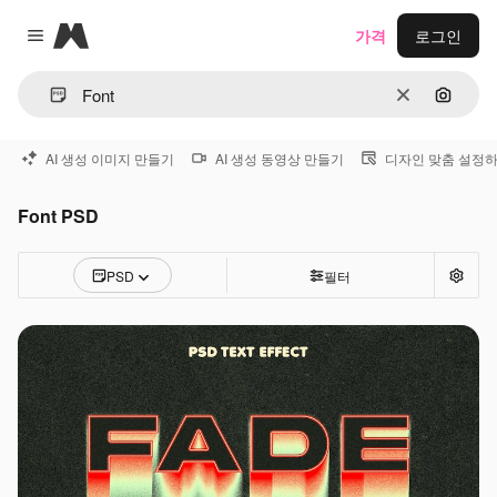
Magnific
가격
로그인
Close menu
지우기
이미지
AI 생성 이미지 만들기
AI 생성 동영상 만들기
디자인 맞춤 설정
Font PSD
PSD
필터