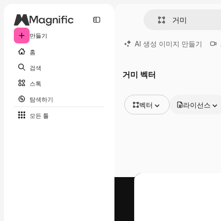
만들기
AI 생성 이미지 만들기
홈
검색
거미 벡터
스톡
탐색하기
벡터
라이선스
모든 툴
모든 이미지
벡터
일러스트
사진
PSD
템플릿
목업
동영상
영상 클립
모션 그래픽
동영상 템플릿
아이콘
3D 모델