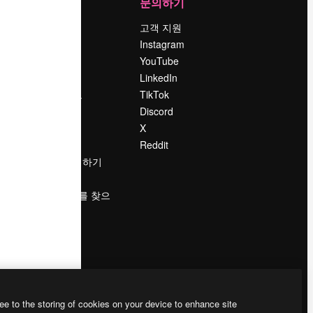
회사
문의하기
가격
고객 지원
회사 소개
Instagram
Reviews
YouTube
채용 정보
LinkedIn
책
검색 트렌드
TikTok
블로그
Discord
이벤트
X
Slidesgo
Reddit
콘텐츠 판매하기
프레스룸
magnific.ai를 찾으
시나요?
ee to the storing of cookies on your device to enhance site