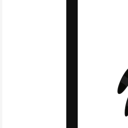
글꼴
최고의 결과물
플랫폼. 크리에
스튜디오를 아우
자.
한국어
Copyright © 2010-