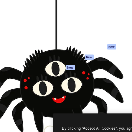
프로덕트
시작하기
을 이끌어내는 크리에이티브
Spaces
Academy
이터, 엔터프라이즈, 에이전시,
AI 어시스턴트
문서
르는 100만 명 이상의 구독
AI 이미지 생성기
지원
AI 동영상 생성기
이용 약관
AI 텍스트 음성 변환
개인정보 보호 정
스톡 콘텐츠
원본
New
Claude/ChatGPT
쿠키 정책
New
용 MCP
Trust Center
Agents
제휴 파트너
New
API
비지니스
모바일 앱
모든 Magnific 툴
2026
Freepik Company S.L.U.
모든 권리는 보호 받습니다
.
By clicking “Accept All Cookies”, you agr