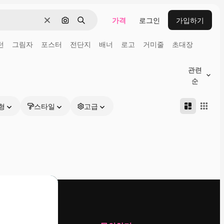
가격
로그인
가입하기
지우기
이미지로 검색
검색
턴
그림자
포스터
전단지
배너
로고
거미줄
초대장
관련
순
형
스타일
고급