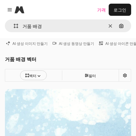
Magnific
가격
로그인
Close menu
지우기
이미지
AI 생성 이미지 만들기
AI 생성 동영상 만들기
AI 생성 아이콘 만
거품 배경 벡터
벡터
필터