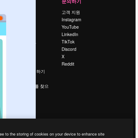
회사
문의하기
가격
고객 지원
회사 소개
Instagram
Reviews
YouTube
채용 정보
LinkedIn
책
검색 트렌드
TikTok
블로그
Discord
이벤트
X
Slidesgo
Reddit
콘텐츠 판매하기
프레스룸
magnific.ai를 찾으
시나요?
ee to the storing of cookies on your device to enhance site