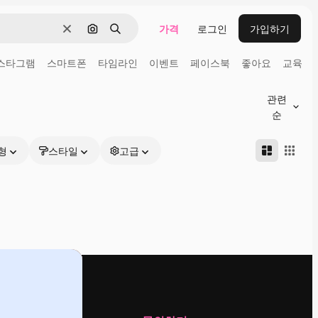
가격
로그인
가입하기
지우기
이미지로 검색
검색
스타그램
스마트폰
타임라인
이벤트
페이스북
좋아요
교육
관련
순
형
스타일
고급