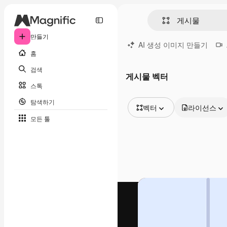
만들기
AI 생성 이미지 만들기
홈
검색
게시물 벡터
스톡
탐색하기
벡터
라이선스
모든 툴
모든 이미지
벡터
일러스트
사진
PSD
템플릿
목업
동영상
영상 클립
모션 그래픽
동영상 템플릿
아이콘
3D 모델