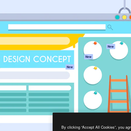
프로덕트
시작하기
을 이끌어내는 크리에이티브
Spaces
Academy
이터, 엔터프라이즈, 에이전시,
AI 어시스턴트
문서
르는 100만 명 이상의 구독
AI 이미지 생성기
지원
AI 동영상 생성기
이용 약관
AI 텍스트 음성 변환
개인정보 보호 정
스톡 콘텐츠
원본
New
Claude/ChatGPT
쿠키 정책
New
용 MCP
Trust Center
Agents
제휴 파트너
New
API
비지니스
모바일 앱
모든 Magnific 툴
2026
Freepik Company S.L.U.
모든 권리는 보호 받습니다
.
By clicking “Accept All Cookies”, you agr