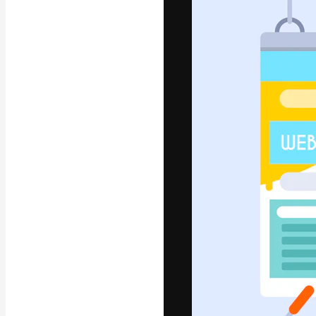
글꼴
최고의 결과물
플랫폼. 크리에
스튜디오를 아우
자.
한국어
Copyright © 2010-