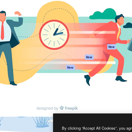
프로덕트
시작하기
을 이끌어내는 크리에이티브
Spaces
Academy
이터, 엔터프라이즈, 에이전시,
AI 어시스턴트
문서
르는 100만 명 이상의 구독
AI 이미지 생성기
지원
AI 동영상 생성기
이용 약관
AI 텍스트 음성 변환
개인정보 보호 정
스톡 콘텐츠
원본
New
Claude/ChatGPT
쿠키 정책
New
용 MCP
Trust Center
Agents
제휴 파트너
New
API
비지니스
모바일 앱
모든 Magnific 툴
2026
Freepik Company S.L.U.
모든 권리는 보호 받습니다
.
By clicking “Accept All Cookies”, you agr