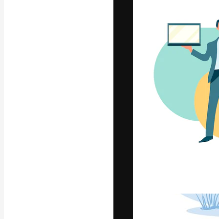
글꼴
최고의 결과물
플랫폼. 크리에
스튜디오를 아우
자.
한국어
Copyright © 2010-