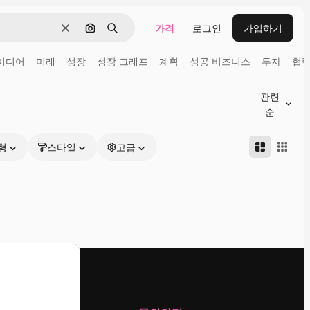
가격
로그인
가입하기
지우기
이미지로 검색
검색
이디어
미래
성장
성장 그래프
계획
성공 비즈니스
투자
협
관련
순
형
스타일
고급