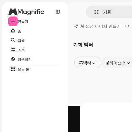
만들기
AI 생성 이미지 만들기
홈
검색
기회 벡터
스톡
탐색하기
벡터
라이선스
모든 툴
모든 이미지
벡터
일러스트
사진
PSD
템플릿
목업
동영상
영상 클립
모션 그래픽
동영상 템플릿
아이콘
3D 모델