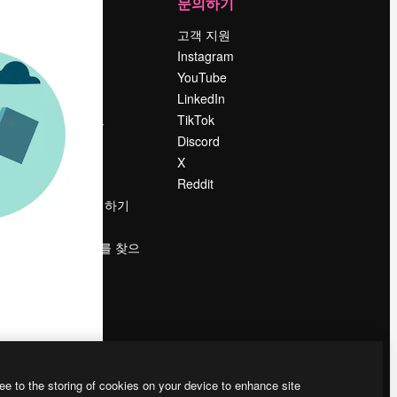
회사
문의하기
가격
고객 지원
회사 소개
Instagram
Reviews
YouTube
채용 정보
LinkedIn
책
검색 트렌드
TikTok
블로그
Discord
이벤트
X
Slidesgo
Reddit
콘텐츠 판매하기
프레스룸
magnific.ai를 찾으
시나요?
ee to the storing of cookies on your device to enhance site