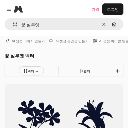
Magnific
가격
로그인
Close menu
지우기
이미지
AI 생성 이미지 만들기
AI 생성 동영상 만들기
AI 생성 아이콘 만
꽃 실루엣 벡터
벡터
필터