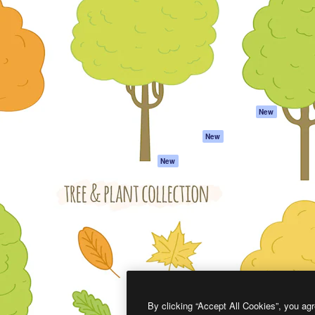
프로덕트
시작하기
을 이끌어내는 크리에이티브
Spaces
Academy
이터, 엔터프라이즈, 에이전시,
AI 어시스턴트
문서
르는 100만 명 이상의 구독
AI 이미지 생성기
지원
AI 동영상 생성기
이용 약관
AI 텍스트 음성 변환
개인정보 보호 정
스톡 콘텐츠
원본
New
Claude/ChatGPT
쿠키 정책
New
용 MCP
Trust Center
Agents
제휴 파트너
New
API
비지니스
모바일 앱
모든 Magnific 툴
2026
Freepik Company S.L.U.
모든 권리는 보호 받습니다
.
By clicking “Accept All Cookies”, you agr