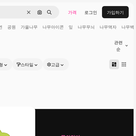
가격
로그인
가입하기
지우기
이미지로 검색
검색
연
공원
가을나무
나무아이콘
잎
나무무늬
나무액자
나무벽
관련
순
형
스타일
고급