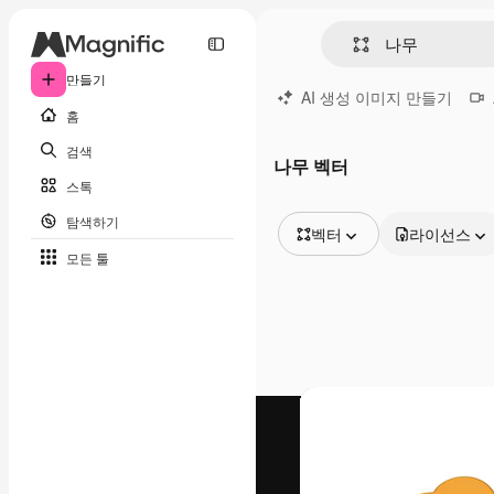
만들기
AI 생성 이미지 만들기
홈
검색
나무 벡터
스톡
탐색하기
벡터
라이선스
모든 툴
모든 이미지
벡터
일러스트
사진
PSD
템플릿
목업
동영상
영상 클립
모션 그래픽
동영상 템플릿
아이콘
3D 모델