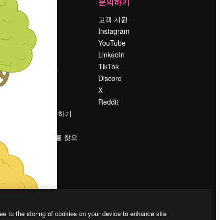
회사
문의하기
가격
고객 지원
회사 소개
Instagram
Reviews
YouTube
채용 정보
LinkedIn
책
검색 트렌드
TikTok
블로그
Discord
이벤트
X
Slidesgo
Reddit
콘텐츠 판매하기
프레스룸
magnific.ai를 찾으
시나요?
ee to the storing of cookies on your device to enhance site