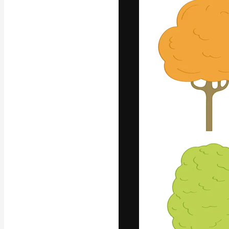
글꼴
최고의 결과물
플랫폼. 크리에
스튜디오를 아우
자.
한국어
Copyright © 2010-