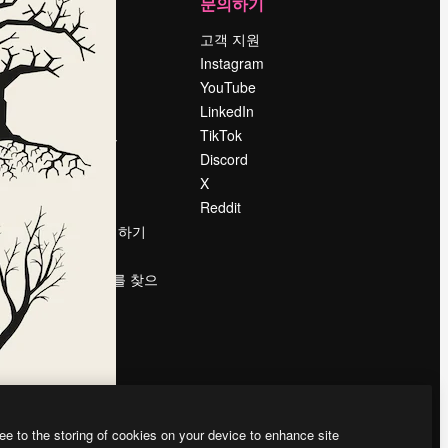
회사
문의하기
가격
고객 지원
회사 소개
Instagram
Reviews
YouTube
채용 정보
LinkedIn
책
검색 트렌드
TikTok
블로그
Discord
이벤트
X
Slidesgo
Reddit
콘텐츠 판매하기
프레스룸
magnific.ai를 찾으
시나요?
ee to the storing of cookies on your device to enhance site