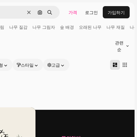
가격
로그인
가입하기
지우기
이미지로 검색
검색
그림
나무 질감
나무 그림자
숲 배경
오래된 나무
나무 재질
나무
관련
순
형
스타일
고급