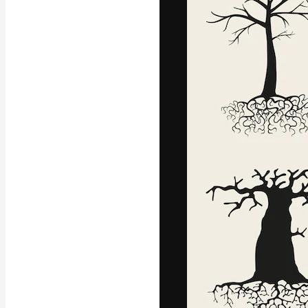
글꼴
최고의 결과물
플랫폼. 크리에
스튜디오를 아우
자.
한국어
Copyright © 2010-