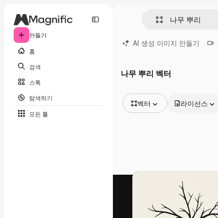
만들기
AI 생성 이미지 만들기
홈
검색
나무 뿌리 벡터
스톡
탐색하기
벡터
라이선스
모든 툴
모든 이미지
벡터
일러스트
사진
PSD
템플릿
목업
동영상
영상 클립
모션 그래픽
동영상 템플릿
아이콘
3D 모델