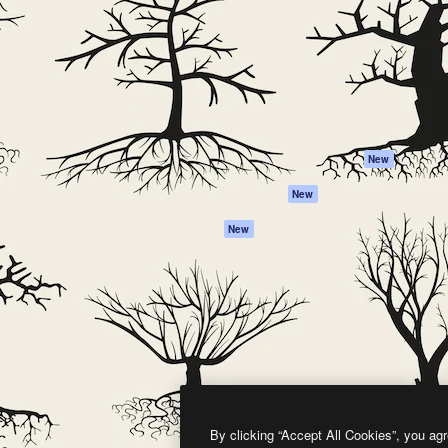
프로덕트
시작하기
을 이끌어내는 크리에이티브
Spaces
Academy
이터, 엔터프라이즈, 에이전시,
AI 어시스턴트
문서
르는 100만 명 이상의 구독
AI 이미지 생성기
지원
AI 동영상 생성기
이용 약관
AI 텍스트 음성 변환
개인정보 보호 정
스톡 콘텐츠
원본
New
Claude/ChatGPT
쿠키 정책
New
용 MCP
Trust Center
Agents
제휴 파트너
New
API
비지니스
모바일 앱
모든 Magnific 툴
2026
Freepik Company S.L.U.
모든 권리는 보호 받습니다
.
By clicking “Accept All Cookies”, you agr