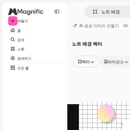
만들기
AI 생성 이미지 만들기
홈
검색
노트 배경 벡터
스톡
탐색하기
벡터
라이선스
모든 툴
모든 이미지
벡터
일러스트
사진
PSD
템플릿
목업
동영상
영상 클립
모션 그래픽
동영상 템플릿
아이콘
3D 모델