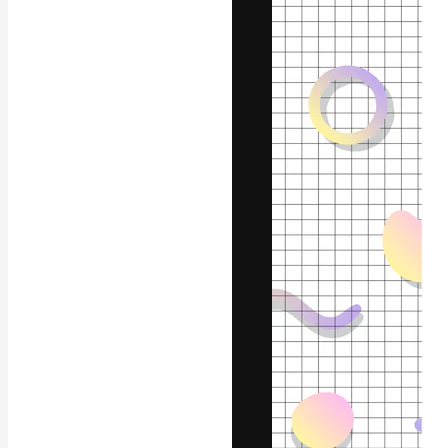
글꼴
최고의 결과물
플랫폼. 크리에
스튜디오를 아우
자.
한국어
Copyright © 2010-