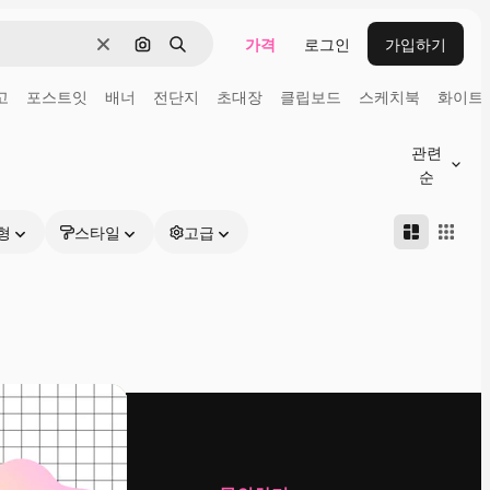
가격
로그인
가입하기
지우기
이미지로 검색
검색
고
포스트잇
배너
전단지
초대장
클립보드
스케치북
화이트
관련
순
형
스타일
고급