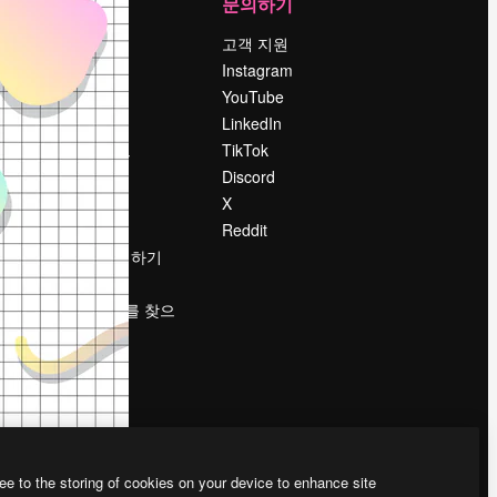
회사
문의하기
가격
고객 지원
회사 소개
Instagram
Reviews
YouTube
채용 정보
LinkedIn
책
검색 트렌드
TikTok
블로그
Discord
이벤트
X
Slidesgo
Reddit
콘텐츠 판매하기
프레스룸
magnific.ai를 찾으
시나요?
ee to the storing of cookies on your device to enhance site