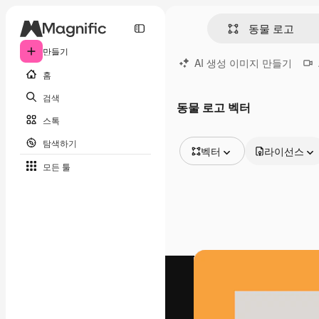
만들기
AI 생성 이미지 만들기
홈
검색
동물 로고 벡터
스톡
탐색하기
벡터
라이선스
모든 툴
모든 이미지
벡터
일러스트
사진
PSD
템플릿
목업
동영상
영상 클립
모션 그래픽
동영상 템플릿
아이콘
3D 모델