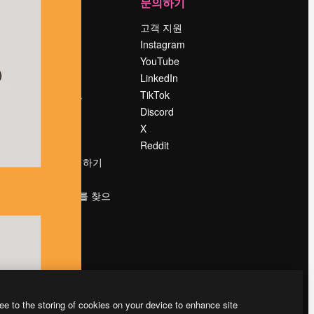
회사
문의하기
가격
고객 지원
회사 소개
Instagram
Reviews
YouTube
채용 정보
LinkedIn
책
검색 트렌드
TikTok
블로그
Discord
이벤트
X
Slidesgo
Reddit
콘텐츠 판매하기
프레스룸
magnific.ai를 찾으
시나요?
ee to the storing of cookies on your device to enhance site