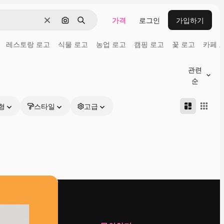
가격
로그인
가입하기
지우기
이미지로 검색
검색
레스토랑 로고
식물 로고
농업 로고
캠핑 로고
꽃 로고
카페 
관련
순
형
스타일
고급