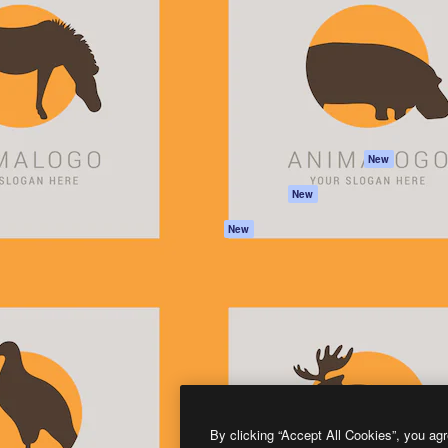
프로덕트
시작하기
을 이끌어내는 크리에이티브
Spaces
Academy
이터, 엔터프라이즈, 에이전시,
AI 어시스턴트
문서
르는 100만 명 이상의 구독
AI 이미지 생성기
지원
AI 동영상 생성기
이용 약관
AI 텍스트 음성 변환
개인정보 보호 정
스톡 콘텐츠
원본
New
Claude/ChatGPT
쿠키 정책
New
용 MCP
Trust Center
Agents
제휴 파트너
New
API
비지니스
모바일 앱
모든 Magnific 툴
2026
Freepik Company S.L.U.
모든 권리는 보호 받습니다
.
By clicking “Accept All Cookies”, you agr