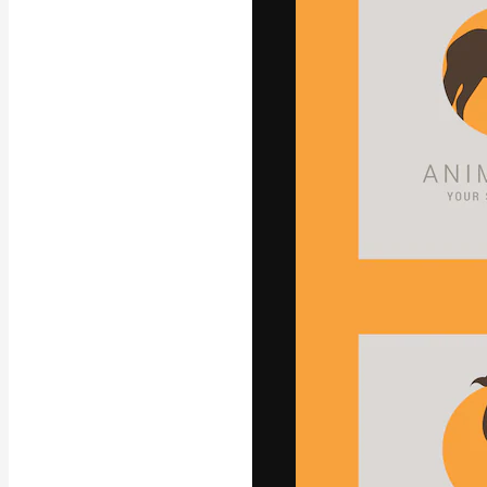
글꼴
최고의 결과물
플랫폼. 크리에
스튜디오를 아우
자.
한국어
Copyright © 2010-