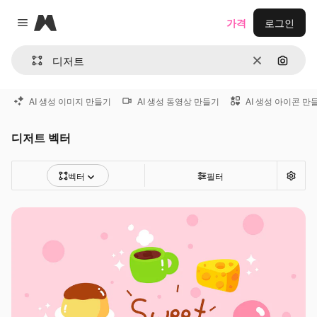
Magnific
가격
로그인
Close menu
지우기
이미지
AI 생성 이미지 만들기
AI 생성 동영상 만들기
AI 생성 아이콘 만
디저트 벡터
벡터
필터