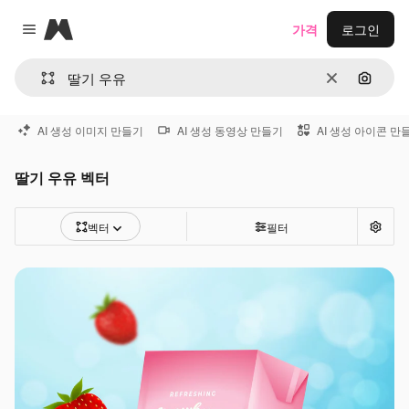
Magnific
가격
로그인
Close menu
지우기
이미지
AI 생성 이미지 만들기
AI 생성 동영상 만들기
AI 생성 아이콘 만
딸기 우유 벡터
벡터
필터