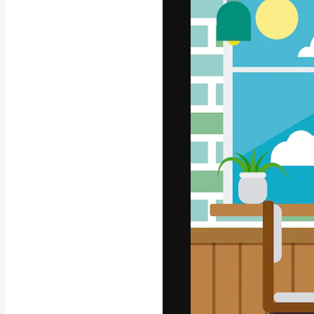
글꼴
최고의 결과물
플랫폼. 크리에
스튜디오를 아우
자.
한국어
Copyright © 2010-