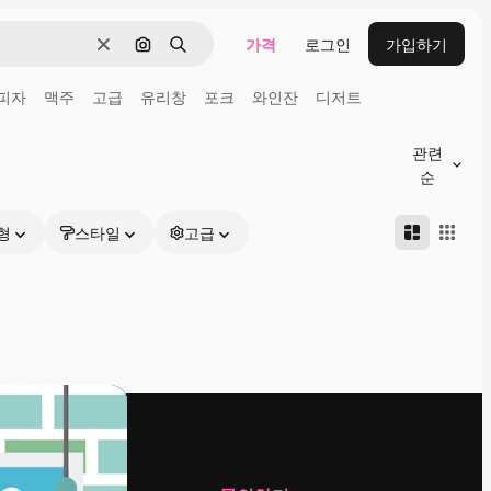
가격
로그인
가입하기
지우기
이미지로 검색
검색
피자
맥주
고급
유리창
포크
와인잔
디저트
관련
순
형
스타일
고급