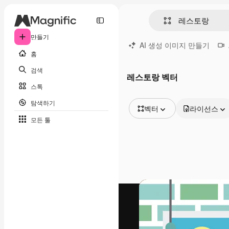
만들기
AI 생성 이미지 만들기
홈
검색
레스토랑 벡터
스톡
탐색하기
벡터
라이선스
모든 툴
모든 이미지
벡터
일러스트
사진
PSD
템플릿
목업
동영상
영상 클립
모션 그래픽
동영상 템플릿
아이콘
3D 모델