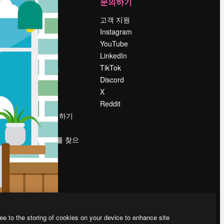
회사
문의하기
가격
고객 지원
회사 소개
Instagram
Reviews
YouTube
채용 정보
LinkedIn
책
검색 트렌드
TikTok
블로그
Discord
이벤트
X
Slidesgo
Reddit
콘텐츠 판매하기
프레스룸
magnific.ai를 찾으
시나요?
ee to the storing of cookies on your device to enhance site