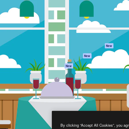
프로덕트
시작하기
을 이끌어내는 크리에이티브
Spaces
Academy
이터, 엔터프라이즈, 에이전시,
AI 어시스턴트
문서
르는 100만 명 이상의 구독
AI 이미지 생성기
지원
AI 동영상 생성기
이용 약관
AI 텍스트 음성 변환
개인정보 보호 정
스톡 콘텐츠
원본
New
Claude/ChatGPT
쿠키 정책
New
용 MCP
Trust Center
Agents
제휴 파트너
New
API
비지니스
모바일 앱
모든 Magnific 툴
2026
Freepik Company S.L.U.
모든 권리는 보호 받습니다
.
By clicking “Accept All Cookies”, you agr