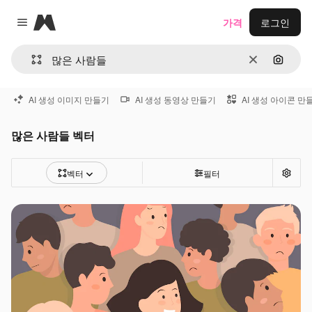
Magnific
가격
로그인
Close menu
지우기
이미지
AI 생성 이미지 만들기
AI 생성 동영상 만들기
AI 생성 아이콘 만
많은 사람들 벡터
벡터
필터