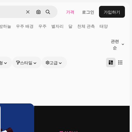
가격
로그인
가입하기
지우기
이미지로 검색
검색
밤하늘
우주 배경
우주
별자리
달
천체 관측
태양
관련
순
형
스타일
고급