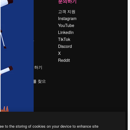
회사
문의하기
가격
고객 지원
회사 소개
Instagram
Reviews
YouTube
채용 정보
LinkedIn
책
검색 트렌드
TikTok
블로그
Discord
이벤트
X
Slidesgo
Reddit
콘텐츠 판매하기
프레스룸
magnific.ai를 찾으
시나요?
ee to the storing of cookies on your device to enhance site