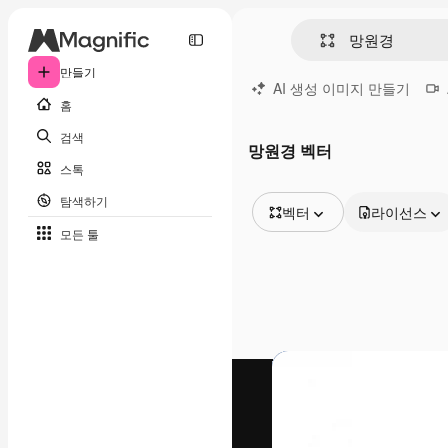
만들기
AI 생성 이미지 만들기
홈
검색
망원경 벡터
스톡
탐색하기
벡터
라이선스
모든 툴
모든 이미지
벡터
일러스트
사진
PSD
템플릿
목업
동영상
영상 클립
모션 그래픽
동영상 템플릿
아이콘
3D 모델