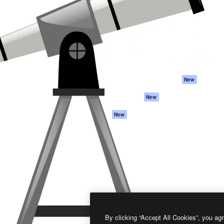
프로덕트
시작하기
을 이끌어내는 크리에이티브
Spaces
Academy
이터, 엔터프라이즈, 에이전시,
AI 어시스턴트
문서
르는 100만 명 이상의 구독
AI 이미지 생성기
지원
AI 동영상 생성기
이용 약관
AI 텍스트 음성 변환
개인정보 보호 정
스톡 콘텐츠
원본
New
Claude/ChatGPT
쿠키 정책
New
용 MCP
Trust Center
Agents
제휴 파트너
New
API
비지니스
모바일 앱
모든 Magnific 툴
2026
Freepik Company S.L.U.
모든 권리는 보호 받습니다
.
By clicking “Accept All Cookies”, you agr