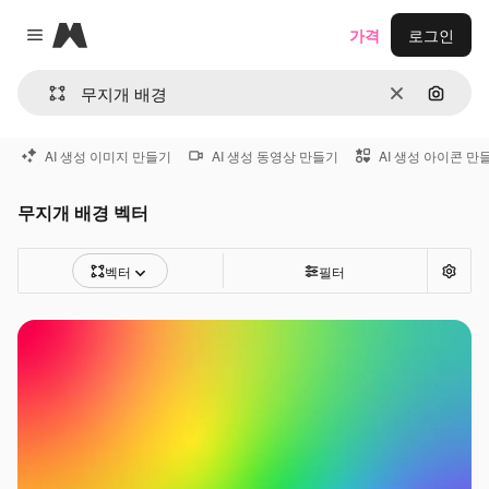
Magnific
가격
로그인
Close menu
지우기
이미지
AI 생성 이미지 만들기
AI 생성 동영상 만들기
AI 생성 아이콘 만
무지개 배경 벡터
벡터
필터