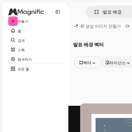
만들기
AI 생성 이미지 만들기
홈
검색
발표 배경 벡터
스톡
탐색하기
벡터
라이선스
모든 툴
모든 이미지
벡터
일러스트
사진
PSD
템플릿
목업
동영상
영상 클립
모션 그래픽
동영상 템플릿
아이콘
3D 모델