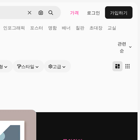
가격
로그인
가입하기
지우기
이미지로 검색
검색
인포그래픽
포스터
명함
배너
칠판
초대장
교실
관련
순
형
스타일
고급