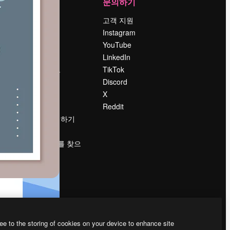
회사
문의하기
가격
고객 지원
회사 소개
Instagram
Reviews
YouTube
채용 정보
LinkedIn
책
검색 트렌드
TikTok
블로그
Discord
이벤트
X
Slidesgo
Reddit
콘텐츠 판매하기
프레스룸
magnific.ai를 찾으
시나요?
ee to the storing of cookies on your device to enhance site