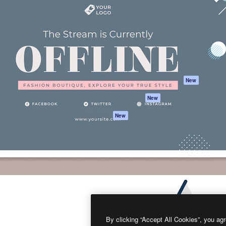
프로덕트
시작하기
을 이끌어내는 크리에이티브
Spaces
Academy
이터, 엔터프라이즈, 에이전시,
AI 어시스턴트
문서
르는 100만 명 이상의 구독
AI 이미지 생성기
지원
AI 동영상 생성기
이용 약관
AI 텍스트 음성 변환
개인정보 보호 정
스톡 콘텐츠
원본
New
Claude/ChatGPT
쿠키 정책
New
용 MCP
Trust Center
Agents
제휴 파트너
New
API
비지니스
모바일 앱
모든 Magnific 툴
2026
Freepik Company S.L.U.
모든 권리는 보호 받습니다
.
By clicking “Accept All Cookies”, you agr