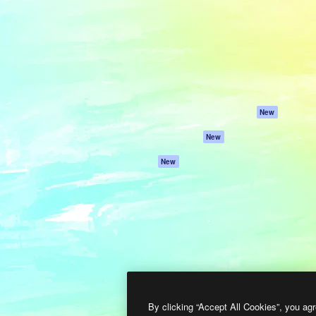
프로덕트
시작하기
을 이끌어내는 크리에이티브
Spaces
Academy
이터, 엔터프라이즈, 에이전시,
AI 어시스턴트
문서
르는 100만 명 이상의 구독
AI 이미지 생성기
지원
AI 동영상 생성기
이용 약관
AI 텍스트 음성 변환
개인정보 보호 정
스톡 콘텐츠
원본
New
Claude/ChatGPT
쿠키 정책
New
용 MCP
Trust Center
Agents
제휴 파트너
New
API
비지니스
모바일 앱
모든 Magnific 툴
2026
Freepik Company S.L.U.
모든 권리는 보호 받습니다
.
By clicking “Accept All Cookies”, you agr