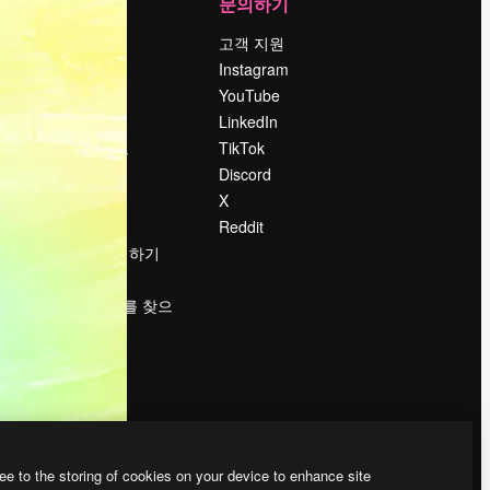
회사
문의하기
가격
고객 지원
회사 소개
Instagram
Reviews
YouTube
채용 정보
LinkedIn
책
검색 트렌드
TikTok
블로그
Discord
이벤트
X
Slidesgo
Reddit
콘텐츠 판매하기
프레스룸
magnific.ai를 찾으
시나요?
ee to the storing of cookies on your device to enhance site