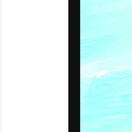
글꼴
최고의 결과물
플랫폼. 크리에
스튜디오를 아우
자.
한국어
Copyright © 2010-