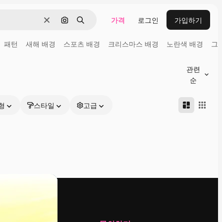
가격
로그인
가입하기
지우기
이미지로 검색
검색
패턴
새해 배경
스포츠 배경
크리스마스 배경
노란색 배경
그
관련
순
형
스타일
고급