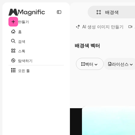
만들기
AI 생성 이미지 만들기
홈
검색
배경색 벡터
스톡
탐색하기
벡터
라이선스
모든 툴
모든 이미지
벡터
일러스트
사진
PSD
템플릿
목업
동영상
영상 클립
모션 그래픽
동영상 템플릿
아이콘
3D 모델