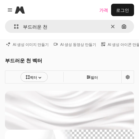
Magnific
가격
로그인
Close menu
지우기
이미지
AI 생성 이미지 만들기
AI 생성 동영상 만들기
AI 생성 아이콘 만
부드러운 천 벡터
벡터
필터