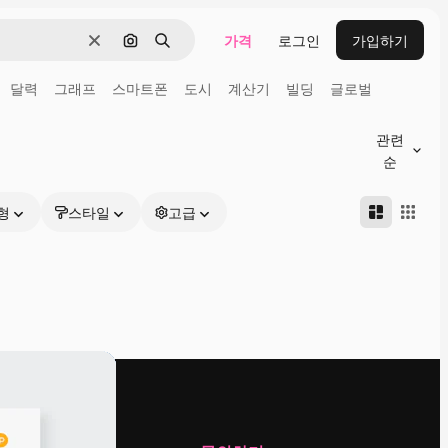
가격
로그인
가입하기
지우기
이미지로 검색
검색
달력
그래프
스마트폰
도시
계산기
빌딩
글로벌
관련
순
형
스타일
고급