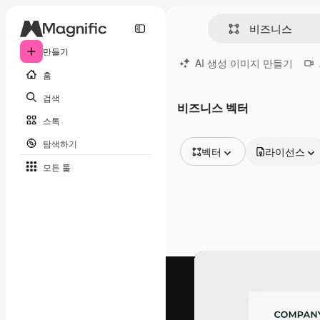
만들기
AI 생성 이미지 만들기
홈
검색
비즈니스 벡터
스톡
탐색하기
벡터
라이선스
모든 툴
모든 이미지
벡터
일러스트
사진
PSD
템플릿
목업
동영상
영상 클립
모션 그래픽
동영상 템플릿
아이콘
3D 모델