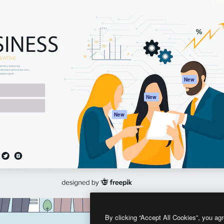
프로덕트
시작하기
을 이끌어내는 크리에이티브
Spaces
Academy
이터, 엔터프라이즈, 에이전시,
AI 어시스턴트
문서
르는 100만 명 이상의 구독
AI 이미지 생성기
지원
AI 동영상 생성기
이용 약관
AI 텍스트 음성 변환
개인정보 보호 정
스톡 콘텐츠
원본
New
Claude/ChatGPT
쿠키 정책
New
용 MCP
Trust Center
Agents
제휴 파트너
New
API
비지니스
모바일 앱
모든 Magnific 툴
2026
Freepik Company S.L.U.
모든 권리는 보호 받습니다
.
By clicking “Accept All Cookies”, you agr