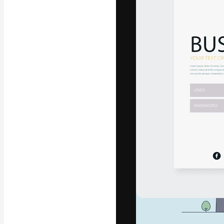
글꼴
최고의 결과물
플랫폼. 크리에
스튜디오를 아우
자.
한국어
Copyright © 2010-