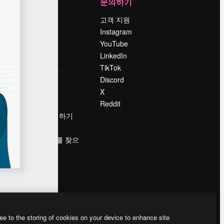
회사
문의하기
가격
고객 지원
회사 소개
Instagram
Reviews
YouTube
채용 정보
LinkedIn
책
검색 트렌드
TikTok
블로그
Discord
이벤트
X
Slidesgo
Reddit
콘텐츠 판매하기
프레스룸
magnific.ai를 찾으
시나요?
ee to the storing of cookies on your device to enhance site