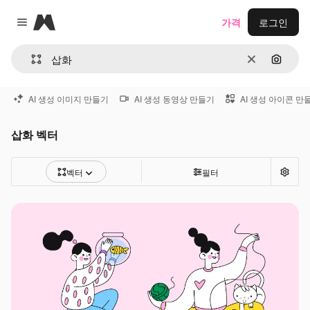
Magnific
가격
로그인
Close menu
지우기
이미지
AI 생성 이미지 만들기
AI 생성 동영상 만들기
AI 생성 아이콘 만
삽화 벡터
벡터
필터