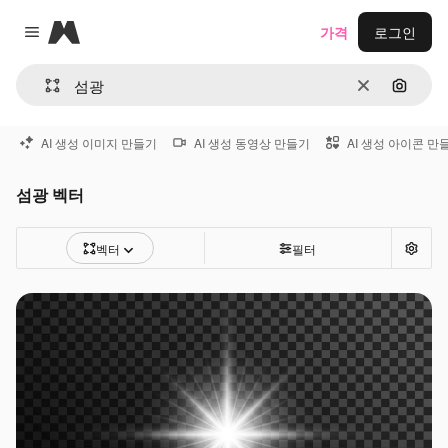
Magnific
가격
로그인
Close menu
지우기
이미지
AI 생성 이미지 만들기
AI 생성 동영상 만들기
AI 생성 아이콘 만
섬광 벡터
벡터
필터