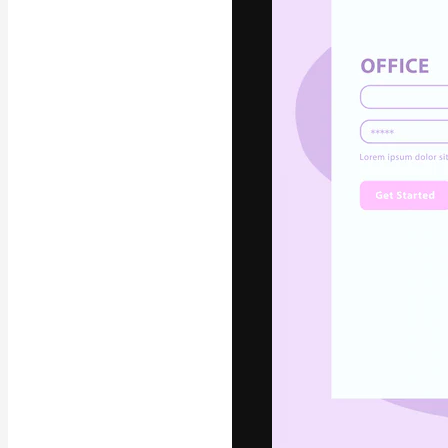
글꼴
최고의 결과물
플랫폼. 크리에
스튜디오를 아우
자.
한국어
Copyright © 2010-