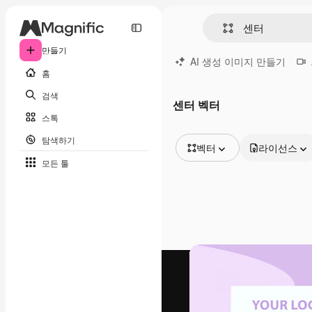
만들기
AI 생성 이미지 만들기
홈
검색
센터 벡터
스톡
탐색하기
벡터
라이선스
모든 툴
모든 이미지
벡터
일러스트
사진
PSD
템플릿
목업
동영상
영상 클립
모션 그래픽
동영상 템플릿
아이콘
3D 모델