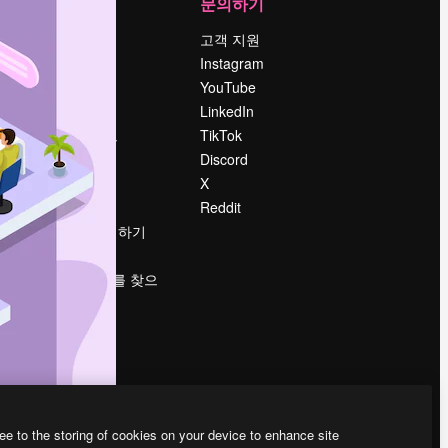
회사
문의하기
가격
고객 지원
회사 소개
Instagram
Reviews
YouTube
채용 정보
LinkedIn
책
검색 트렌드
TikTok
블로그
Discord
이벤트
X
Slidesgo
Reddit
콘텐츠 판매하기
프레스룸
magnific.ai를 찾으
시나요?
ee to the storing of cookies on your device to enhance site