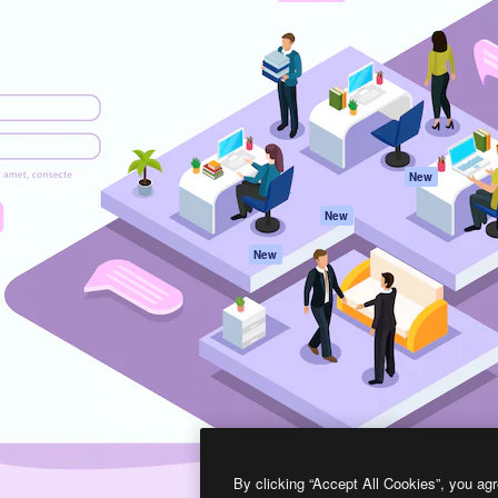
프로덕트
시작하기
을 이끌어내는 크리에이티브
Spaces
Academy
이터, 엔터프라이즈, 에이전시,
AI 어시스턴트
문서
르는 100만 명 이상의 구독
AI 이미지 생성기
지원
AI 동영상 생성기
이용 약관
AI 텍스트 음성 변환
개인정보 보호 정
스톡 콘텐츠
원본
New
Claude/ChatGPT
쿠키 정책
New
용 MCP
Trust Center
Agents
제휴 파트너
New
API
비지니스
모바일 앱
모든 Magnific 툴
2026
Freepik Company S.L.U.
모든 권리는 보호 받습니다
.
By clicking “Accept All Cookies”, you agr