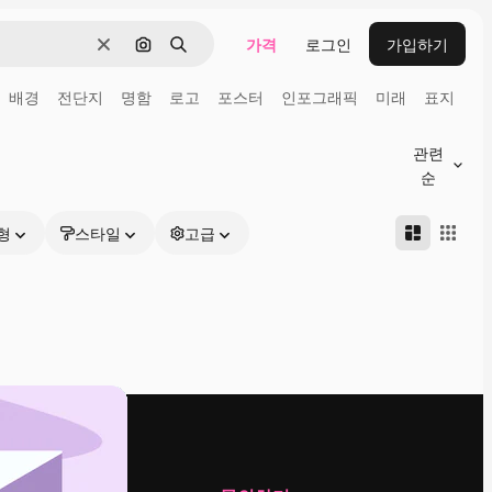
가격
로그인
가입하기
지우기
이미지로 검색
검색
배경
전단지
명함
로고
포스터
인포그래픽
미래
표지
관련
순
형
스타일
고급