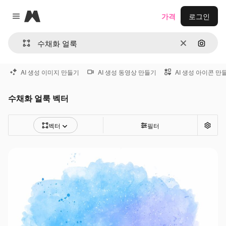
Magnific
가격
로그인
Close menu
지우기
이미지
AI 생성 이미지 만들기
AI 생성 동영상 만들기
AI 생성 아이콘 만
수채화 얼룩 벡터
벡터
필터