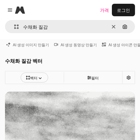
Magnific
가격
로그인
Close menu
지우기
이미지
AI 생성 이미지 만들기
AI 생성 동영상 만들기
AI 생성 아이콘 만
수채화 질감 벡터
벡터
필터