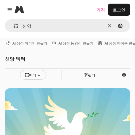
Magnific
가격
로그인
Close menu
지우기
이미지
AI 생성 이미지 만들기
AI 생성 동영상 만들기
AI 생성 아이콘 만
신앙 벡터
벡터
필터