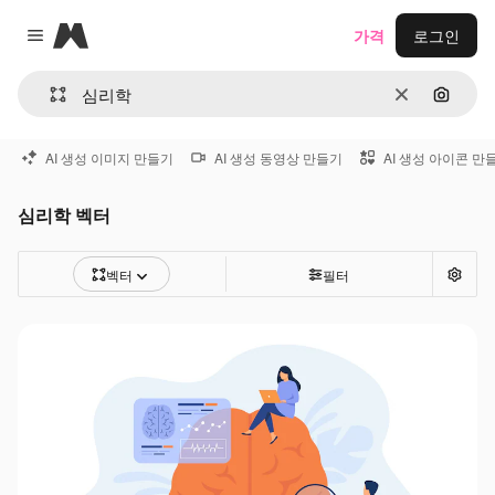
Magnific
가격
로그인
Close menu
지우기
이미지
AI 생성 이미지 만들기
AI 생성 동영상 만들기
AI 생성 아이콘 만
심리학 벡터
벡터
필터