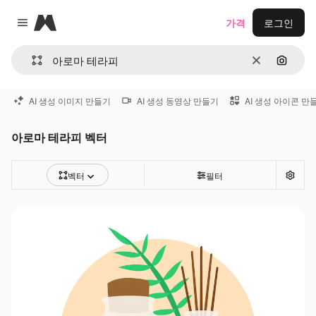
Magnific
가격
로그인
Close menu
지우기
이미지
AI 생성 이미지 만들기
AI 생성 동영상 만들기
AI 생성 아이콘 만
아로마 테라피 벡터
벡터
필터