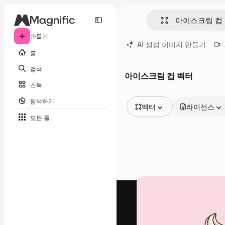
만들기
AI 생성 이미지 만들기
홈
검색
아이스크림 컵 벡터
스톡
탐색하기
벡터
라이선스
모든 툴
모든 이미지
벡터
일러스트
사진
PSD
템플릿
목업
동영상
영상 클립
모션 그래픽
동영상 템플릿
아이콘
3D 모델