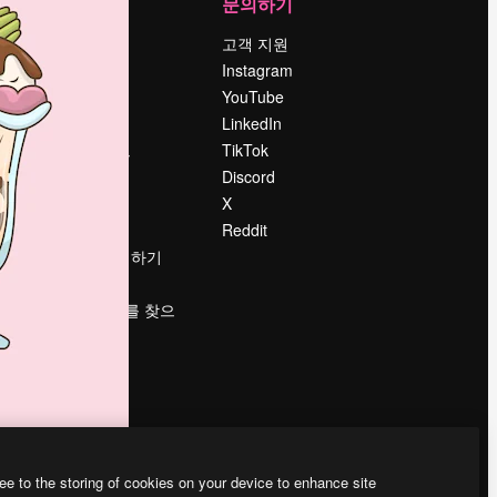
회사
문의하기
가격
고객 지원
회사 소개
Instagram
Reviews
YouTube
채용 정보
LinkedIn
책
검색 트렌드
TikTok
블로그
Discord
이벤트
X
Slidesgo
Reddit
콘텐츠 판매하기
프레스룸
magnific.ai를 찾으
시나요?
ee to the storing of cookies on your device to enhance site