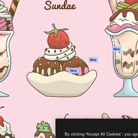
프로덕트
시작하기
을 이끌어내는 크리에이티브
Spaces
Academy
이터, 엔터프라이즈, 에이전시,
AI 어시스턴트
문서
르는 100만 명 이상의 구독
AI 이미지 생성기
지원
AI 동영상 생성기
이용 약관
AI 텍스트 음성 변환
개인정보 보호 정
스톡 콘텐츠
원본
New
Claude/ChatGPT
쿠키 정책
New
용 MCP
Trust Center
Agents
제휴 파트너
New
API
비지니스
모바일 앱
모든 Magnific 툴
2026
Freepik Company S.L.U.
모든 권리는 보호 받습니다
.
By clicking “Accept All Cookies”, you agr