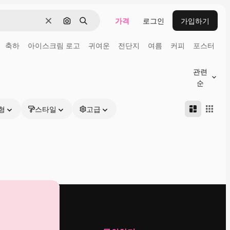
가격
로그인
가입하기
지우기
이미지로 검색
검색
축하
아이스크림 로고
귀여운
전단지
여름
커피
포스터
관련
순
형
스타일
고급