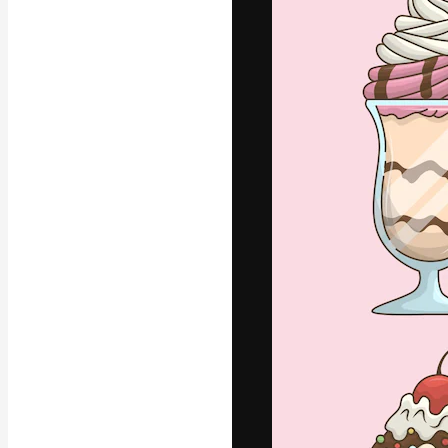
글꼴
최고의 결과물
플랫폼. 크리에
스튜디오를 아우
자.
한국어
Copyright © 2010-