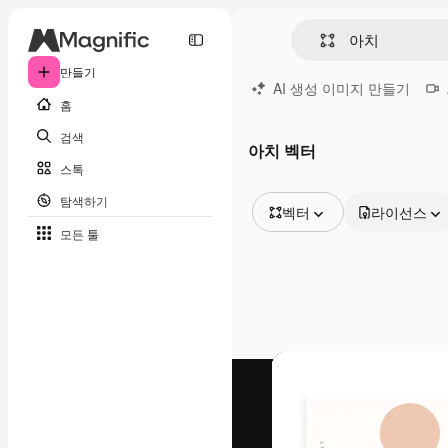
만들기
AI 생성 이미지 만들기
홈
검색
아치 벡터
스톡
탐색하기
벡터
라이선스
모든 툴
모든 이미지
벡터
일러스트
사진
PSD
템플릿
목업
동영상
영상 클립
모션 그래픽
동영상 템플릿
아이콘
3D 모델