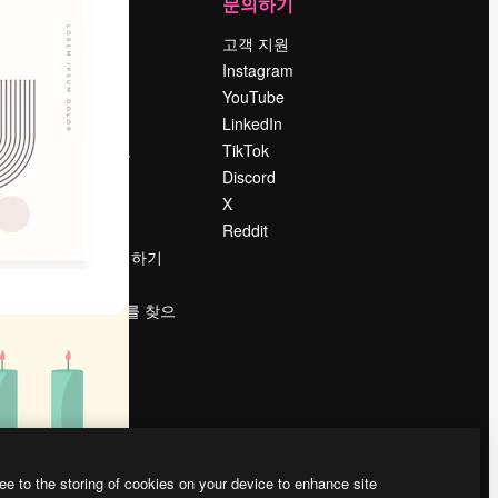
회사
문의하기
가격
고객 지원
회사 소개
Instagram
Reviews
YouTube
채용 정보
LinkedIn
책
검색 트렌드
TikTok
블로그
Discord
이벤트
X
Slidesgo
Reddit
콘텐츠 판매하기
프레스룸
magnific.ai를 찾으
시나요?
ee to the storing of cookies on your device to enhance site