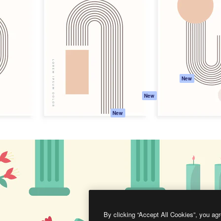
프로덕트
시작하기
을 이끌어내는 크리에이티브
Spaces
Academy
이터, 엔터프라이즈, 에이전시,
AI 어시스턴트
문서
르는 100만 명 이상의 구독
AI 이미지 생성기
지원
AI 동영상 생성기
이용 약관
AI 텍스트 음성 변환
개인정보 보호 정
스톡 콘텐츠
원본
New
Claude/ChatGPT
쿠키 정책
New
용 MCP
Trust Center
Agents
제휴 파트너
New
API
비지니스
모바일 앱
모든 Magnific 툴
2026
Freepik Company S.L.U.
모든 권리는 보호 받습니다
.
By clicking “Accept All Cookies”, you agr