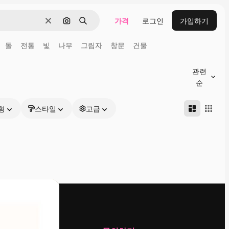
가격
로그인
가입하기
지우기
이미지로 검색
검색
돌
전통
빛
나무
그림자
창문
건물
관련
순
형
스타일
고급