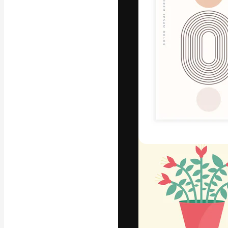
글꼴
최고의 결과물
플랫폼. 크리에
스튜디오를 아우
자.
한국어
Copyright © 2010-