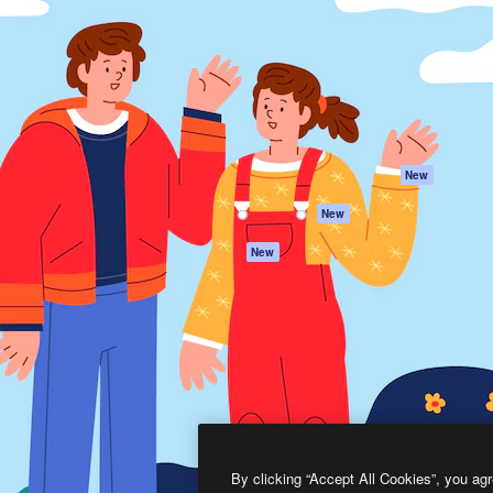
프로덕트
시작하기
을 이끌어내는 크리에이티브
Spaces
Academy
이터, 엔터프라이즈, 에이전시,
AI 어시스턴트
문서
르는 100만 명 이상의 구독
AI 이미지 생성기
지원
AI 동영상 생성기
이용 약관
AI 텍스트 음성 변환
개인정보 보호 정
스톡 콘텐츠
원본
New
Claude/ChatGPT
쿠키 정책
New
용 MCP
Trust Center
Agents
제휴 파트너
New
API
비지니스
모바일 앱
모든 Magnific 툴
2026
Freepik Company S.L.U.
모든 권리는 보호 받습니다
.
By clicking “Accept All Cookies”, you agr