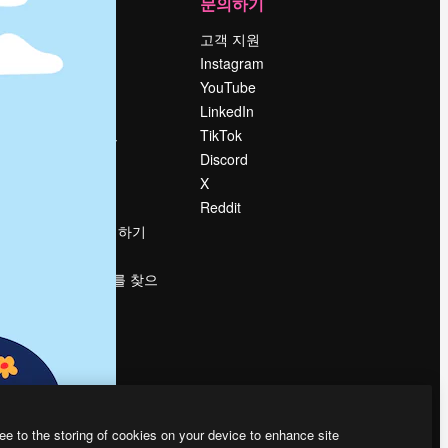
회사
문의하기
가격
고객 지원
회사 소개
Instagram
Reviews
YouTube
채용 정보
LinkedIn
책
검색 트렌드
TikTok
블로그
Discord
이벤트
X
Slidesgo
Reddit
콘텐츠 판매하기
프레스룸
magnific.ai를 찾으
시나요?
ee to the storing of cookies on your device to enhance site