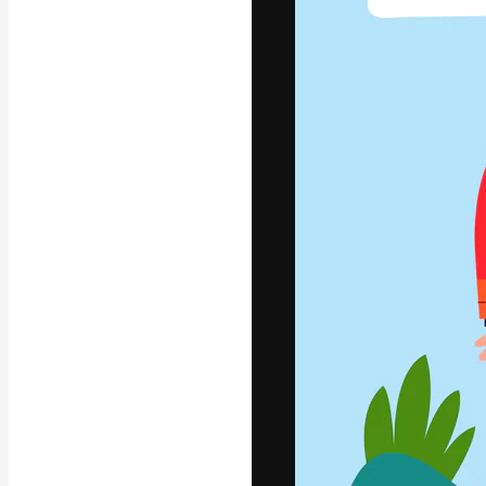
글꼴
최고의 결과물
플랫폼. 크리에
스튜디오를 아우
자.
한국어
Copyright © 2010-