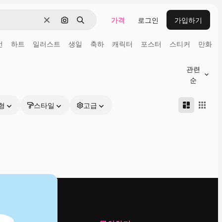
가격
로그인
가입하기
지우기
이미지로 검색
검색
선
하트
일러스트
생일
축하
캐릭터
포스터
스티커
만화
관련
순
형
스타일
고급