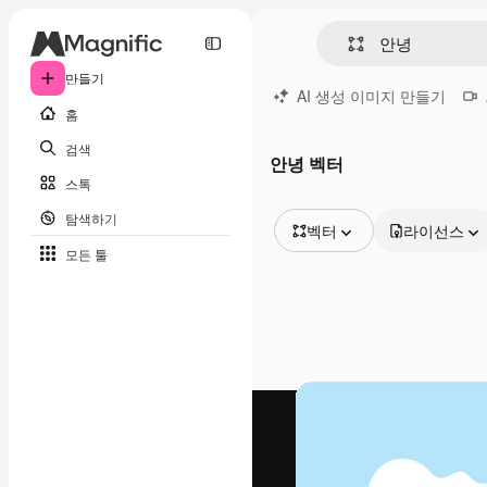
만들기
AI 생성 이미지 만들기
홈
검색
안녕 벡터
스톡
탐색하기
벡터
라이선스
모든 툴
모든 이미지
벡터
일러스트
사진
PSD
템플릿
목업
동영상
영상 클립
모션 그래픽
동영상 템플릿
아이콘
3D 모델