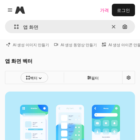
Magnific
가격
로그인
Close menu
지우기
이미지
AI 생성 이미지 만들기
AI 생성 동영상 만들기
AI 생성 아이콘 만
앱 화면 벡터
벡터
필터