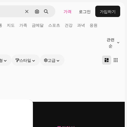
가격
로그인
가입하기
지우기
이미지로 검색
검색
통
지도
가족
금메달
스포츠
건강
과녁
응원
관련
순
형
스타일
고급