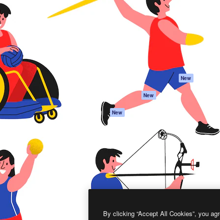
프로덕트
시작하기
을 이끌어내는 크리에이티브
Spaces
Academy
이터, 엔터프라이즈, 에이전시,
AI 어시스턴트
문서
르는 100만 명 이상의 구독
AI 이미지 생성기
지원
AI 동영상 생성기
이용 약관
AI 텍스트 음성 변환
개인정보 보호 정
스톡 콘텐츠
원본
New
Claude/ChatGPT
쿠키 정책
New
용 MCP
Trust Center
Agents
제휴 파트너
New
API
비지니스
모바일 앱
모든 Magnific 툴
2026
Freepik Company S.L.U.
모든 권리는 보호 받습니다
.
By clicking “Accept All Cookies”, you agr