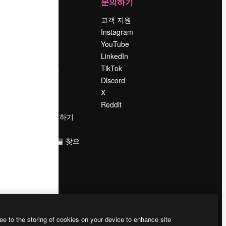
회사
문의하기
가격
고객 지원
회사 소개
Instagram
Reviews
YouTube
채용 정보
LinkedIn
책
검색 트렌드
TikTok
블로그
Discord
이벤트
X
Slidesgo
Reddit
콘텐츠 판매하기
프레스룸
magnific.ai를 찾으
시나요?
ee to the storing of cookies on your device to enhance site