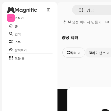
만들기
AI 생성 이미지 만들기
홈
검색
양궁 벡터
스톡
탐색하기
벡터
라이선스
모든 툴
모든 이미지
벡터
일러스트
사진
PSD
템플릿
목업
동영상
영상 클립
모션 그래픽
동영상 템플릿
아이콘
3D 모델