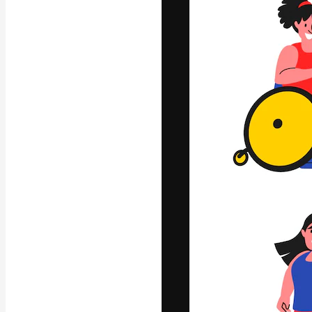
글꼴
최고의 결과물
플랫폼. 크리에
스튜디오를 아우
자.
한국어
Copyright © 2010-