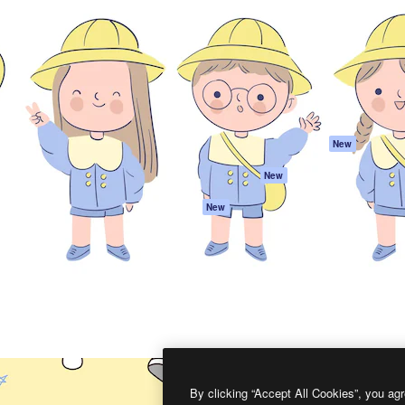
프로덕트
시작하기
을 이끌어내는 크리에이티브
Spaces
Academy
이터, 엔터프라이즈, 에이전시,
AI 어시스턴트
문서
르는 100만 명 이상의 구독
AI 이미지 생성기
지원
AI 동영상 생성기
이용 약관
AI 텍스트 음성 변환
개인정보 보호 정
스톡 콘텐츠
원본
New
Claude/ChatGPT
쿠키 정책
New
용 MCP
Trust Center
Agents
제휴 파트너
New
API
비지니스
모바일 앱
모든 Magnific 툴
2026
Freepik Company S.L.U.
모든 권리는 보호 받습니다
.
By clicking “Accept All Cookies”, you agr