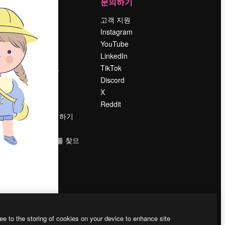
회사
문의하기
가격
고객 지원
회사 소개
Instagram
Reviews
YouTube
채용 정보
LinkedIn
책
검색 트렌드
TikTok
블로그
Discord
이벤트
X
Slidesgo
Reddit
콘텐츠 판매하기
프레스룸
magnific.ai를 찾으
시나요?
ee to the storing of cookies on your device to enhance site