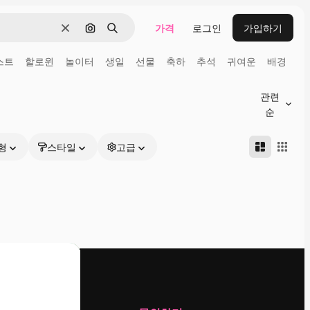
가격
로그인
가입하기
지우기
이미지로 검색
검색
스트
할로윈
놀이터
생일
선물
축하
추석
귀여운
배경
관련
순
형
스타일
고급