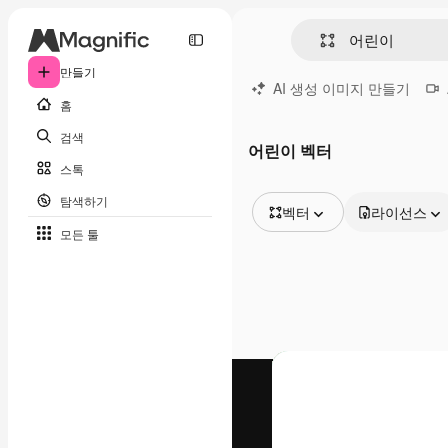
만들기
AI 생성 이미지 만들기
홈
검색
어린이 벡터
스톡
탐색하기
벡터
라이선스
모든 툴
모든 이미지
벡터
일러스트
사진
PSD
템플릿
목업
동영상
영상 클립
모션 그래픽
동영상 템플릿
아이콘
3D 모델