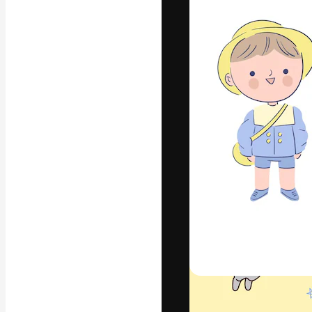
글꼴
최고의 결과물
플랫폼. 크리에
스튜디오를 아우
자.
한국어
Copyright © 2010-