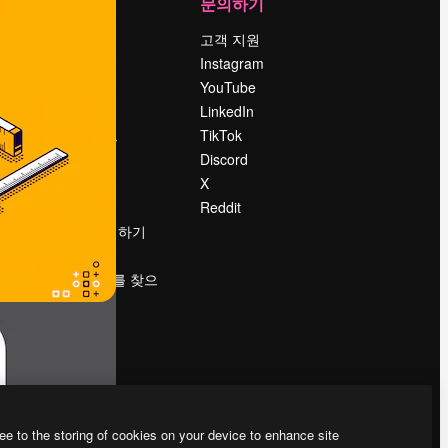
회사
문의하기
가격
고객 지원
회사 소개
Instagram
Reviews
YouTube
채용 정보
LinkedIn
책
검색 트렌드
TikTok
블로그
Discord
이벤트
X
Slidesgo
Reddit
콘텐츠 판매하기
프레스룸
magnific.ai를 찾으
시나요?
ee to the storing of cookies on your device to enhance site