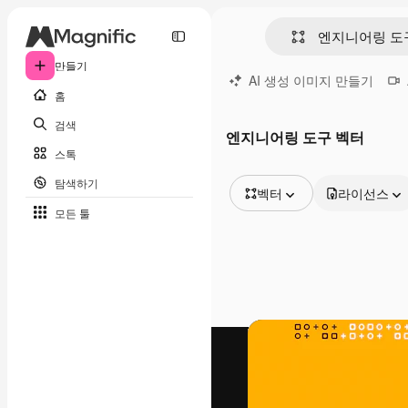
만들기
AI 생성 이미지 만들기
홈
검색
엔지니어링 도구 벡터
스톡
탐색하기
벡터
라이선스
모든 툴
모든 이미지
벡터
일러스트
사진
PSD
템플릿
목업
동영상
영상 클립
모션 그래픽
동영상 템플릿
아이콘
3D 모델