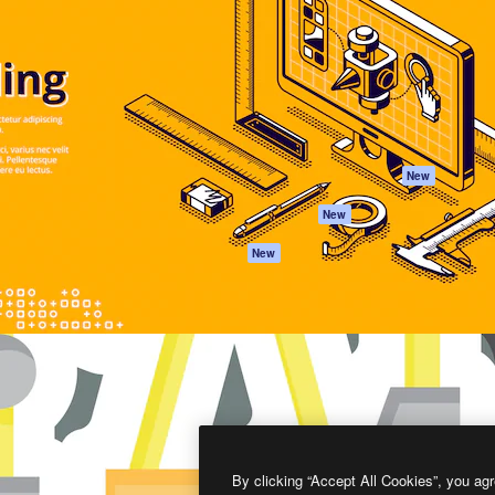
프로덕트
시작하기
을 이끌어내는 크리에이티브
Spaces
Academy
이터, 엔터프라이즈, 에이전시,
AI 어시스턴트
문서
르는 100만 명 이상의 구독
AI 이미지 생성기
지원
AI 동영상 생성기
이용 약관
AI 텍스트 음성 변환
개인정보 보호 정
스톡 콘텐츠
원본
New
Claude/ChatGPT
쿠키 정책
New
용 MCP
Trust Center
Agents
제휴 파트너
New
API
비지니스
모바일 앱
모든 Magnific 툴
2026
Freepik Company S.L.U.
모든 권리는 보호 받습니다
.
By clicking “Accept All Cookies”, you agr