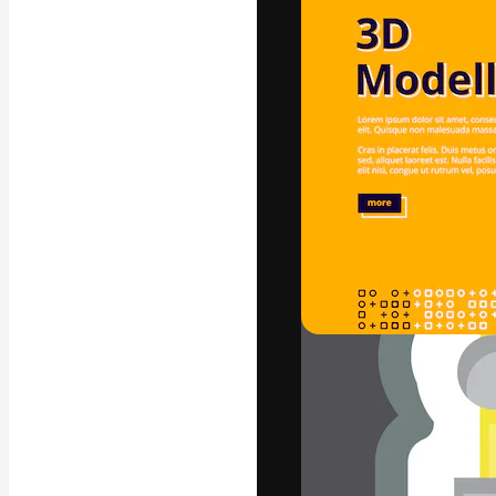
글꼴
최고의 결과물
플랫폼. 크리에
스튜디오를 아우
자.
한국어
Copyright © 2010-