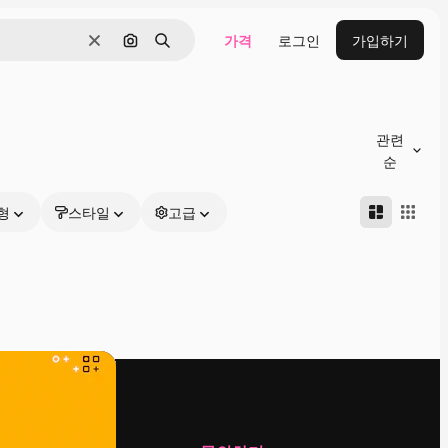
가격
로그인
가입하기
지우기
이미지로 검색
검색
관련
순
형
스타일
고급