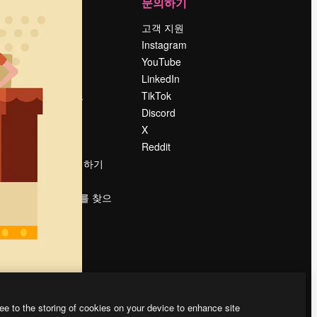
회사
문의하기
가격
고객 지원
회사 소개
Instagram
Reviews
YouTube
채용 정보
LinkedIn
책
검색 트렌드
TikTok
블로그
Discord
이벤트
X
Slidesgo
Reddit
콘텐츠 판매하기
프레스룸
magnific.ai를 찾으
시나요?
ee to the storing of cookies on your device to enhance site