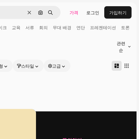
가격
로그인
가입하기
지우기
이미지로 검색
검색
이크
교육
서류
회의
무대 배경
연단
프레젠테이션
토론
관련
순
형
스타일
고급