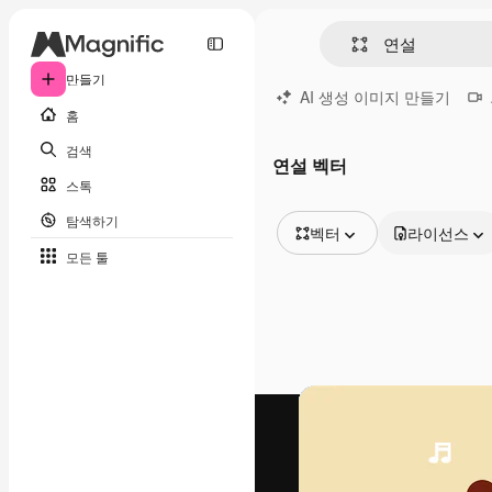
만들기
AI 생성 이미지 만들기
홈
검색
연설 벡터
스톡
탐색하기
벡터
라이선스
모든 툴
모든 이미지
벡터
일러스트
사진
PSD
템플릿
목업
동영상
영상 클립
모션 그래픽
동영상 템플릿
아이콘
3D 모델