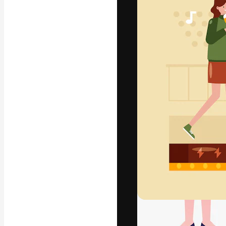
글꼴
최고의 결과물
플랫폼. 크리에
스튜디오를 아우
자.
한국어
Copyright © 2010-