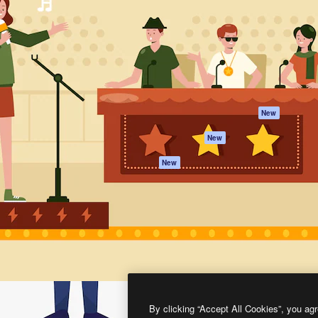
프로덕트
시작하기
을 이끌어내는 크리에이티브
Spaces
Academy
이터, 엔터프라이즈, 에이전시,
AI 어시스턴트
문서
르는 100만 명 이상의 구독
AI 이미지 생성기
지원
AI 동영상 생성기
이용 약관
AI 텍스트 음성 변환
개인정보 보호 정
스톡 콘텐츠
원본
New
Claude/ChatGPT
쿠키 정책
New
용 MCP
Trust Center
Agents
제휴 파트너
New
API
비지니스
모바일 앱
모든 Magnific 툴
2026
Freepik Company S.L.U.
모든 권리는 보호 받습니다
.
By clicking “Accept All Cookies”, you agr