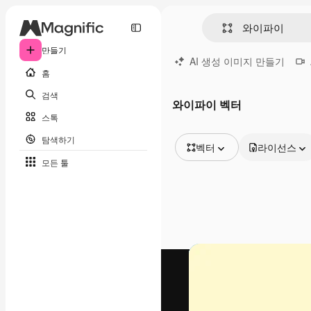
만들기
AI 생성 이미지 만들기
홈
검색
와이파이 벡터
스톡
탐색하기
벡터
라이선스
모든 툴
모든 이미지
벡터
일러스트
사진
PSD
템플릿
목업
동영상
영상 클립
모션 그래픽
동영상 템플릿
아이콘
3D 모델