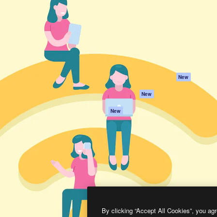
프로덕트
시작하기
을 이끌어내는 크리에이티브
Spaces
Academy
이터, 엔터프라이즈, 에이전시,
AI 어시스턴트
문서
르는 100만 명 이상의 구독
AI 이미지 생성기
지원
AI 동영상 생성기
이용 약관
AI 텍스트 음성 변환
개인정보 보호 정
스톡 콘텐츠
원본
New
Claude/ChatGPT
쿠키 정책
New
용 MCP
Trust Center
Agents
제휴 파트너
New
API
비지니스
모바일 앱
모든 Magnific 툴
2026
Freepik Company S.L.U.
모든 권리는 보호 받습니다
.
By clicking “Accept All Cookies”, you agr