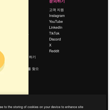
회사
문의하기
가격
고객 지원
회사 소개
Instagram
Reviews
YouTube
채용 정보
LinkedIn
책
검색 트렌드
TikTok
블로그
Discord
이벤트
X
Slidesgo
Reddit
콘텐츠 판매하기
프레스룸
magnific.ai를 찾으
시나요?
ee to the storing of cookies on your device to enhance site