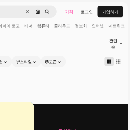
가격
로그인
가입하기
지우기
이미지로 검색
검색
이파이 로고
배너
컴퓨터
클라우드
정보화
인터넷
네트워크
관련
순
형
스타일
고급