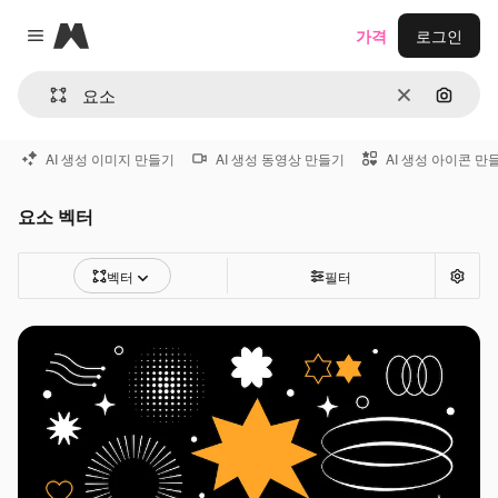
Magnific
가격
로그인
Close menu
지우기
이미지
AI 생성 이미지 만들기
AI 생성 동영상 만들기
AI 생성 아이콘 만
요소 벡터
벡터
필터