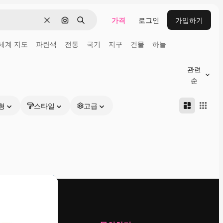
가격
로그인
가입하기
지우기
이미지로 검색
검색
세계 지도
파란색
전통
국기
지구
건물
하늘
관련
순
형
스타일
고급