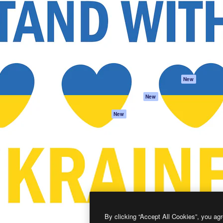
프로덕트
시작하기
을 이끌어내는 크리에이티브
Spaces
Academy
이터, 엔터프라이즈, 에이전시,
AI 어시스턴트
문서
르는 100만 명 이상의 구독
AI 이미지 생성기
지원
AI 동영상 생성기
이용 약관
AI 텍스트 음성 변환
개인정보 보호 정
스톡 콘텐츠
원본
New
Claude/ChatGPT
쿠키 정책
New
용 MCP
Trust Center
Agents
제휴 파트너
New
API
비지니스
모바일 앱
모든 Magnific 툴
2026
Freepik Company S.L.U.
모든 권리는 보호 받습니다
.
By clicking “Accept All Cookies”, you agr