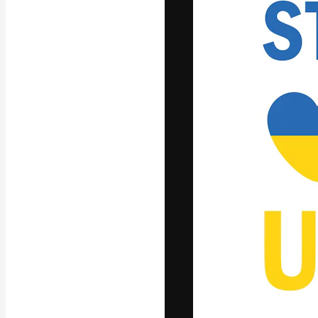
글꼴
최고의 결과물
플랫폼. 크리에
스튜디오를 아우
자.
한국어
Copyright © 2010-