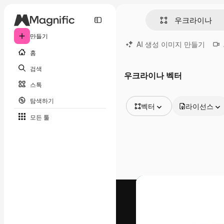
만들기
AI 생성 이미지 만들기
홈
검색
우크라이나 벡터
스톡
탐색하기
벡터
라이선스
모든 툴
모든 이미지
벡터
일러스트
사진
PSD
템플릿
목업
동영상
영상 클립
모션 그래픽
동영상 템플릿
아이콘
3D 모델