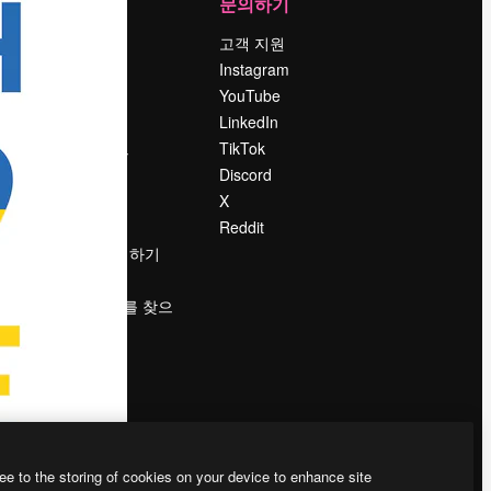
회사
문의하기
가격
고객 지원
회사 소개
Instagram
Reviews
YouTube
채용 정보
LinkedIn
책
검색 트렌드
TikTok
블로그
Discord
이벤트
X
Slidesgo
Reddit
콘텐츠 판매하기
프레스룸
magnific.ai를 찾으
시나요?
ee to the storing of cookies on your device to enhance site