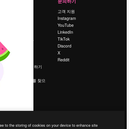
회사
문의하기
가격
고객 지원
회사 소개
Instagram
Reviews
YouTube
채용 정보
LinkedIn
책
검색 트렌드
TikTok
블로그
Discord
이벤트
X
Slidesgo
Reddit
콘텐츠 판매하기
프레스룸
magnific.ai를 찾으
시나요?
ee to the storing of cookies on your device to enhance site