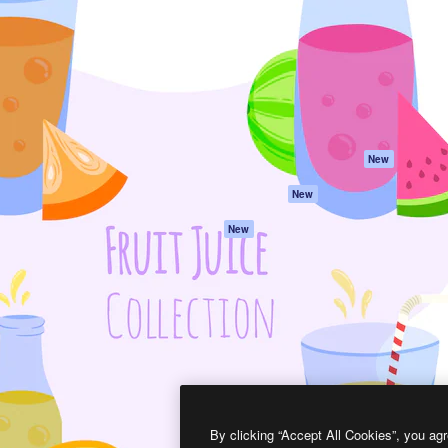
프로덕트
시작하기
을 이끌어내는 크리에이티브
Spaces
Academy
이터, 엔터프라이즈, 에이전시,
AI 어시스턴트
문서
르는 100만 명 이상의 구독
AI 이미지 생성기
지원
AI 동영상 생성기
이용 약관
AI 텍스트 음성 변환
개인정보 보호 정
스톡 콘텐츠
원본
New
Claude/ChatGPT
쿠키 정책
New
용 MCP
Trust Center
Agents
제휴 파트너
New
API
비지니스
모바일 앱
모든 Magnific 툴
2026
Freepik Company S.L.U.
모든 권리는 보호 받습니다
.
By clicking “Accept All Cookies”, you agr