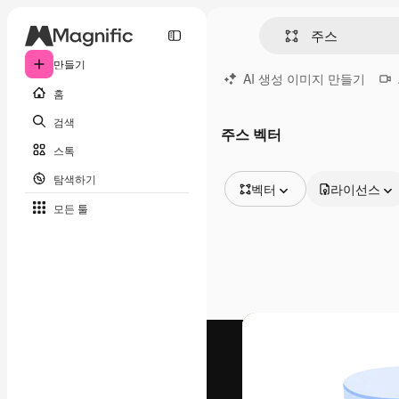
만들기
AI 생성 이미지 만들기
홈
검색
주스 벡터
스톡
탐색하기
벡터
라이선스
모든 툴
모든 이미지
벡터
일러스트
사진
PSD
템플릿
목업
동영상
영상 클립
모션 그래픽
동영상 템플릿
아이콘
3D 모델