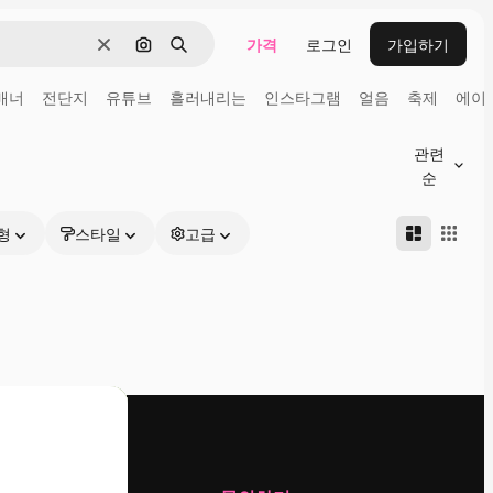
가격
로그인
가입하기
지우기
이미지로 검색
검색
배너
전단지
유튜브
흘러내리는
인스타그램
얼음
축제
에이
관련
순
형
스타일
고급