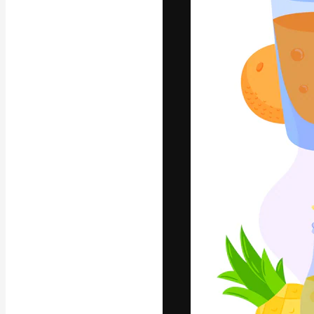
글꼴
최고의 결과물
플랫폼. 크리에
스튜디오를 아우
자.
한국어
Copyright © 2010-