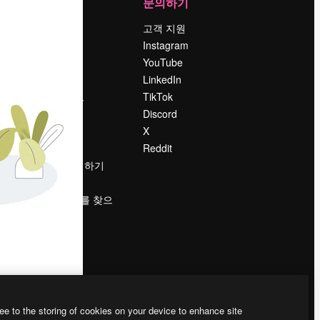
회사
문의하기
가격
고객 지원
회사 소개
Instagram
Reviews
YouTube
채용 정보
LinkedIn
책
검색 트렌드
TikTok
블로그
Discord
이벤트
X
Slidesgo
Reddit
콘텐츠 판매하기
프레스룸
magnific.ai를 찾으
시나요?
ee to the storing of cookies on your device to enhance site