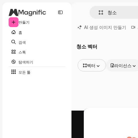
만들기
AI 생성 이미지 만들기
홈
검색
청소 벡터
스톡
탐색하기
벡터
라이선스
모든 툴
모든 이미지
벡터
일러스트
사진
PSD
템플릿
목업
동영상
영상 클립
모션 그래픽
동영상 템플릿
아이콘
3D 모델