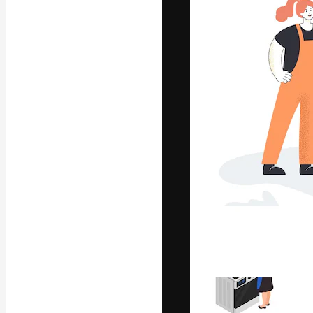
글꼴
최고의 결과물
플랫폼. 크리에
스튜디오를 아우
자.
한국어
Copyright © 2010-