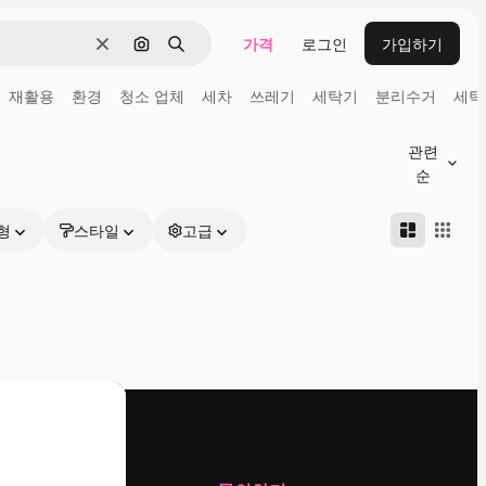
가격
로그인
가입하기
지우기
이미지로 검색
검색
재활용
환경
청소 업체
세차
쓰레기
세탁기
분리수거
세탁
관련
순
형
스타일
고급