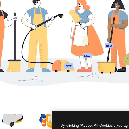
프로덕트
시작하기
을 이끌어내는 크리에이티브
Spaces
Academy
이터, 엔터프라이즈, 에이전시,
AI 어시스턴트
문서
르는 100만 명 이상의 구독
AI 이미지 생성기
지원
AI 동영상 생성기
이용 약관
AI 텍스트 음성 변환
개인정보 보호 정
스톡 콘텐츠
원본
New
Claude/ChatGPT
쿠키 정책
New
용 MCP
Trust Center
Agents
제휴 파트너
New
API
비지니스
모바일 앱
모든 Magnific 툴
2026
Freepik Company S.L.U.
모든 권리는 보호 받습니다
.
By clicking “Accept All Cookies”, you agr