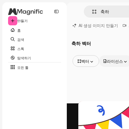
만들기
AI 생성 이미지 만들기
홈
검색
축하 벡터
스톡
탐색하기
벡터
라이선스
모든 툴
모든 이미지
벡터
일러스트
사진
PSD
템플릿
목업
동영상
영상 클립
모션 그래픽
동영상 템플릿
아이콘
3D 모델