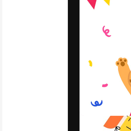
글꼴
최고의 결과물
플랫폼. 크리에
스튜디오를 아우
자.
한국어
Copyright © 2010-