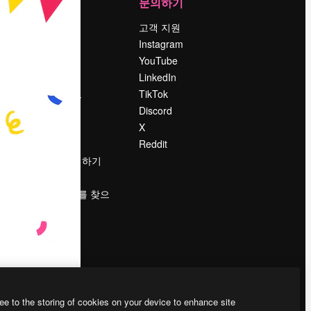
회사
문의하기
가격
고객 지원
회사 소개
Instagram
Reviews
YouTube
채용 정보
LinkedIn
책
검색 트렌드
TikTok
블로그
Discord
이벤트
X
Slidesgo
Reddit
콘텐츠 판매하기
프레스룸
magnific.ai를 찾으
시나요?
ee to the storing of cookies on your device to enhance site