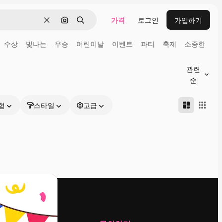
가격
로그인
가입하기
지우기
이미지로 검색
검색
수상
빛나는
우승
어린이날
이벤트
파티
축제
소중한
관련
순
형
스타일
고급