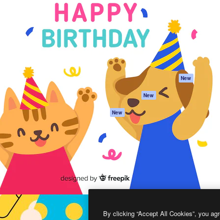
프로덕트
시작하기
을 이끌어내는 크리에이티브
Spaces
Academy
이터, 엔터프라이즈, 에이전시,
AI 어시스턴트
문서
르는 100만 명 이상의 구독
AI 이미지 생성기
지원
AI 동영상 생성기
이용 약관
AI 텍스트 음성 변환
개인정보 보호 정
스톡 콘텐츠
원본
New
Claude/ChatGPT
쿠키 정책
New
용 MCP
Trust Center
Agents
제휴 파트너
New
API
비지니스
모바일 앱
모든 Magnific 툴
2026
Freepik Company S.L.U.
모든 권리는 보호 받습니다
.
By clicking “Accept All Cookies”, you agr