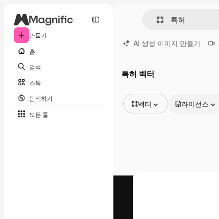
만들기
AI 생성 이미지 만들기
홈
검색
특허 벡터
스톡
탐색하기
벡터
라이선스
모든 툴
모든 이미지
벡터
일러스트
사진
PSD
템플릿
목업
동영상
영상 클립
모션 그래픽
동영상 템플릿
아이콘
3D 모델