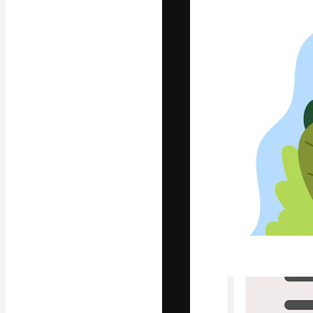
글꼴
최고의 결과물
플랫폼. 크리에
스튜디오를 아우
자.
한국어
Copyright © 2010-