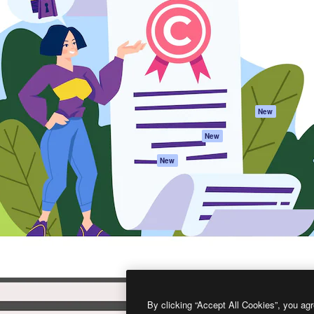
프로덕트
시작하기
을 이끌어내는 크리에이티브
Spaces
Academy
이터, 엔터프라이즈, 에이전시,
AI 어시스턴트
문서
르는 100만 명 이상의 구독
AI 이미지 생성기
지원
AI 동영상 생성기
이용 약관
AI 텍스트 음성 변환
개인정보 보호 정
스톡 콘텐츠
원본
New
Claude/ChatGPT
쿠키 정책
New
용 MCP
Trust Center
Agents
제휴 파트너
New
API
비지니스
모바일 앱
모든 Magnific 툴
2026
Freepik Company S.L.U.
모든 권리는 보호 받습니다
.
By clicking “Accept All Cookies”, you agr