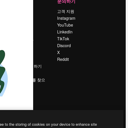
회사
문의하기
가격
고객 지원
회사 소개
Instagram
Reviews
YouTube
채용 정보
LinkedIn
책
검색 트렌드
TikTok
블로그
Discord
이벤트
X
Slidesgo
Reddit
콘텐츠 판매하기
프레스룸
magnific.ai를 찾으
시나요?
ee to the storing of cookies on your device to enhance site