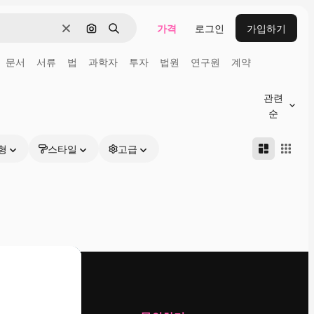
가격
로그인
가입하기
지우기
이미지로 검색
검색
문서
서류
법
과학자
투자
법원
연구원
계약
관련
순
형
스타일
고급