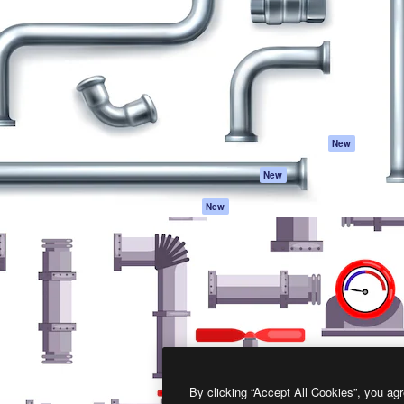
프로덕트
시작하기
을 이끌어내는 크리에이티브
Spaces
Academy
이터, 엔터프라이즈, 에이전시,
AI 어시스턴트
문서
르는 100만 명 이상의 구독
AI 이미지 생성기
지원
AI 동영상 생성기
이용 약관
AI 텍스트 음성 변환
개인정보 보호 정
스톡 콘텐츠
원본
New
Claude/ChatGPT
쿠키 정책
New
용 MCP
Trust Center
Agents
제휴 파트너
New
API
비지니스
모바일 앱
모든 Magnific 툴
2026
Freepik Company S.L.U.
모든 권리는 보호 받습니다
.
By clicking “Accept All Cookies”, you agr