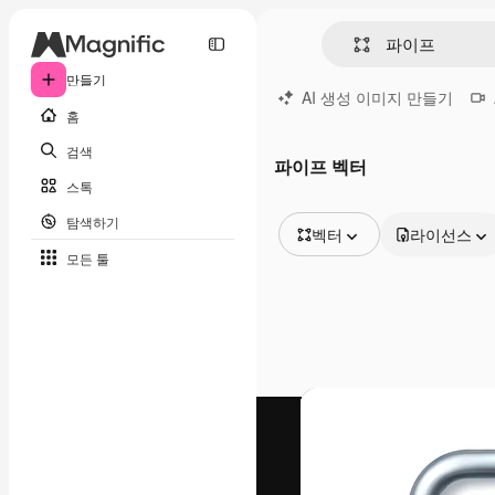
만들기
AI 생성 이미지 만들기
홈
검색
파이프 벡터
스톡
탐색하기
벡터
라이선스
모든 툴
모든 이미지
벡터
일러스트
사진
PSD
템플릿
목업
동영상
영상 클립
모션 그래픽
동영상 템플릿
아이콘
3D 모델