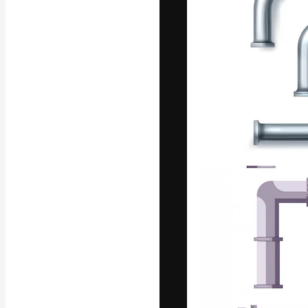
글꼴
최고의 결과물
플랫폼. 크리에
스튜디오를 아우
자.
한국어
Copyright © 2010-