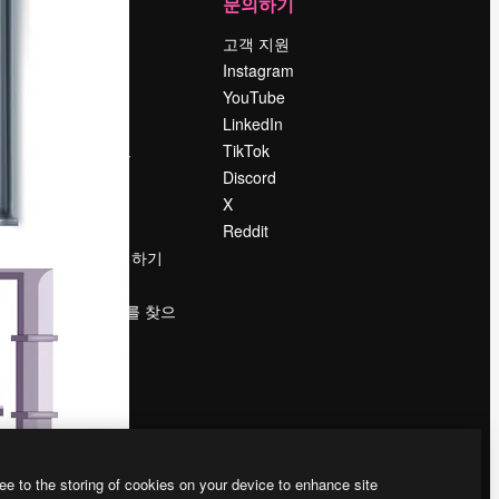
회사
문의하기
가격
고객 지원
회사 소개
Instagram
Reviews
YouTube
채용 정보
LinkedIn
책
검색 트렌드
TikTok
블로그
Discord
이벤트
X
Slidesgo
Reddit
콘텐츠 판매하기
프레스룸
magnific.ai를 찾으
시나요?
ee to the storing of cookies on your device to enhance site