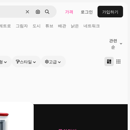
가격
로그인
가입하기
지우기
이미지로 검색
검색
레트로
그림자
도시
튜브
배관
낡은
네트워크
관련
순
형
스타일
고급