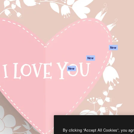
프로덕트
시작하기
을 이끌어내는 크리에이티브
Spaces
Academy
이터, 엔터프라이즈, 에이전시,
AI 어시스턴트
문서
르는 100만 명 이상의 구독
AI 이미지 생성기
지원
AI 동영상 생성기
이용 약관
AI 텍스트 음성 변환
개인정보 보호 정
스톡 콘텐츠
원본
New
Claude/ChatGPT
쿠키 정책
New
용 MCP
Trust Center
Agents
제휴 파트너
New
API
비지니스
모바일 앱
모든 Magnific 툴
2026
Freepik Company S.L.U.
모든 권리는 보호 받습니다
.
By clicking “Accept All Cookies”, you agr