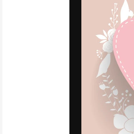
글꼴
최고의 결과물
플랫폼. 크리에
스튜디오를 아우
자.
한국어
Copyright © 2010-