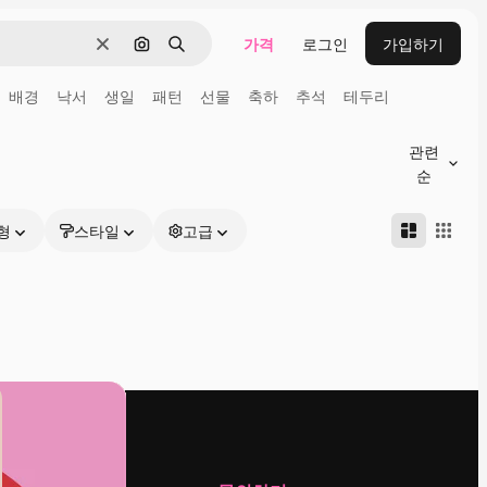
가격
로그인
가입하기
지우기
이미지로 검색
검색
배경
낙서
생일
패턴
선물
축하
추석
테두리
관련
순
형
스타일
고급