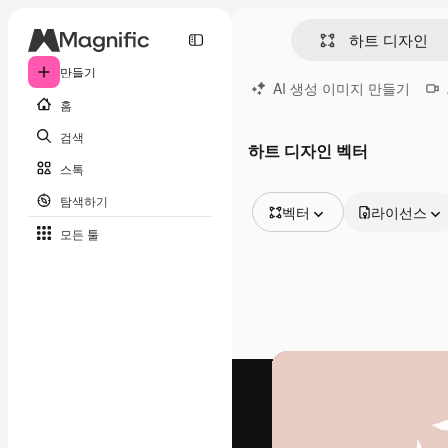
만들기
AI 생성 이미지 만들기
홈
검색
하트 디자인 벡터
스톡
탐색하기
벡터
라이선스
모든 툴
모든 이미지
벡터
일러스트
사진
PSD
템플릿
목업
동영상
영상 클립
모션 그래픽
동영상 템플릿
아이콘
3D 모델