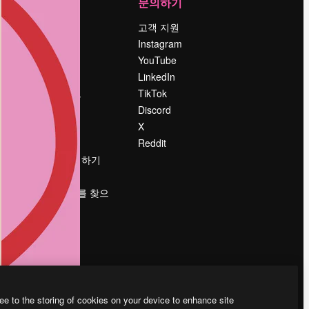
회사
문의하기
가격
고객 지원
회사 소개
Instagram
Reviews
YouTube
채용 정보
LinkedIn
책
검색 트렌드
TikTok
블로그
Discord
이벤트
X
Slidesgo
Reddit
콘텐츠 판매하기
프레스룸
magnific.ai를 찾으
시나요?
ee to the storing of cookies on your device to enhance site