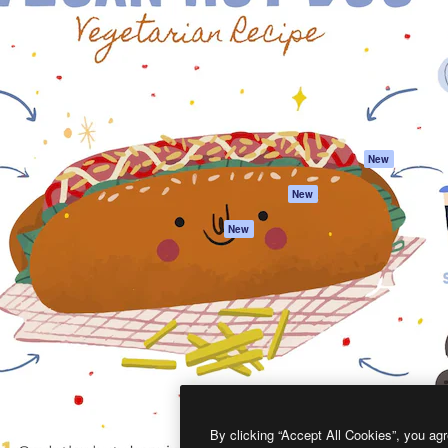
프로덕트
시작하기
을 이끌어내는 크리에이티브
Spaces
Academy
이터, 엔터프라이즈, 에이전시,
AI 어시스턴트
문서
르는 100만 명 이상의 구독
AI 이미지 생성기
지원
AI 동영상 생성기
이용 약관
AI 텍스트 음성 변환
개인정보 보호 정
스톡 콘텐츠
원본
New
Claude/ChatGPT
쿠키 정책
New
용 MCP
Trust Center
Agents
제휴 파트너
New
API
비지니스
모바일 앱
모든 Magnific 툴
2026
Freepik Company S.L.U.
모든 권리는 보호 받습니다
.
By clicking “Accept All Cookies”, you agr