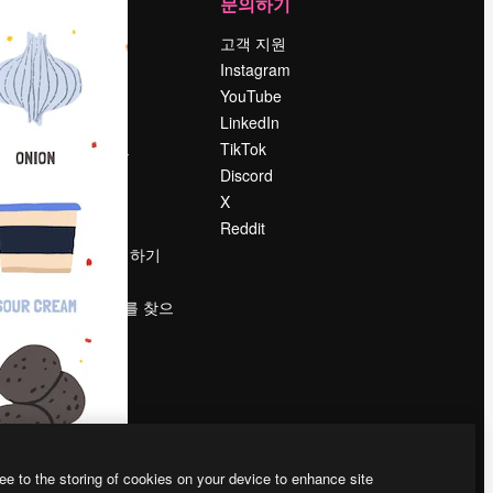
회사
문의하기
가격
고객 지원
회사 소개
Instagram
Reviews
YouTube
채용 정보
LinkedIn
책
검색 트렌드
TikTok
블로그
Discord
이벤트
X
Slidesgo
Reddit
콘텐츠 판매하기
프레스룸
magnific.ai를 찾으
시나요?
ee to the storing of cookies on your device to enhance site