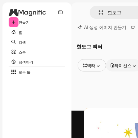
만들기
AI 생성 이미지 만들기
홈
검색
핫도그 벡터
스톡
탐색하기
벡터
라이선스
모든 툴
모든 이미지
벡터
일러스트
사진
PSD
템플릿
목업
동영상
영상 클립
모션 그래픽
동영상 템플릿
아이콘
3D 모델