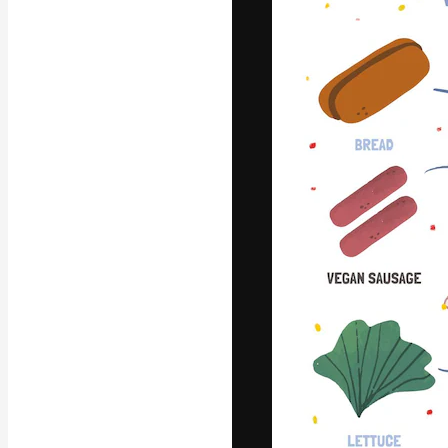
글꼴
최고의 결과물
플랫폼. 크리에
스튜디오를 아우
자.
한국어
Copyright © 2010-