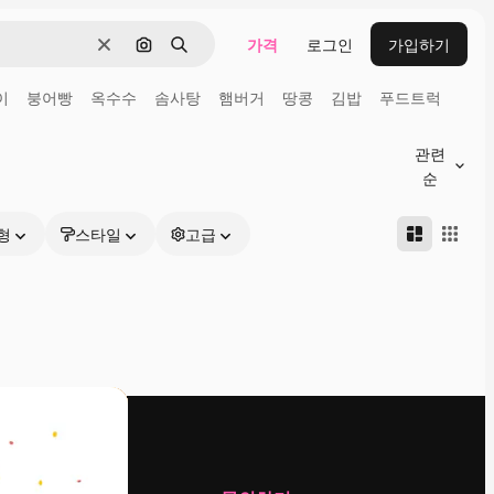
가격
로그인
가입하기
지우기
이미지로 검색
검색
이
붕어빵
옥수수
솜사탕
햄버거
땅콩
김밥
푸드트럭
관련
순
형
스타일
고급