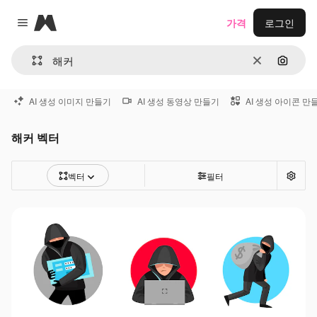
Magnific
가격
로그인
Close menu
지우기
이미지
AI 생성 이미지 만들기
AI 생성 동영상 만들기
AI 생성 아이콘 만
해커 벡터
벡터
필터