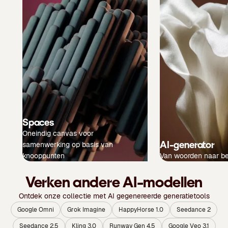
Spaces
Oneindig canvas voor
AI-generator
samenwerking op basis van
knooppunten
Van woorden naar b
Verken andere AI-modellen
Ontdek onze collectie met AI gegenereerde generatietools
Google Omni
Grok Imagine
HappyHorse 1.0
Seedance 2
Seedance 2.5
Kling 3.0
Runway Gen 4.5
Google Veo 3.1