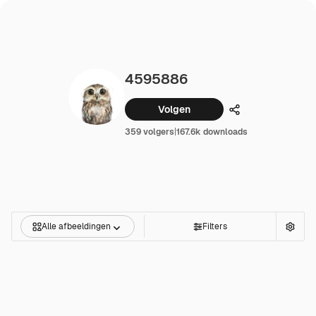
4595886
Volgen
Delen
359 volgers
|
167.6k downloads
Alle afbeeldingen
Filters