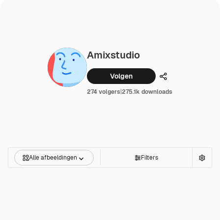
Amixstudio
Volgen
Delen
274 volgers
|
275.1k downloads
Alle afbeeldingen
Filters